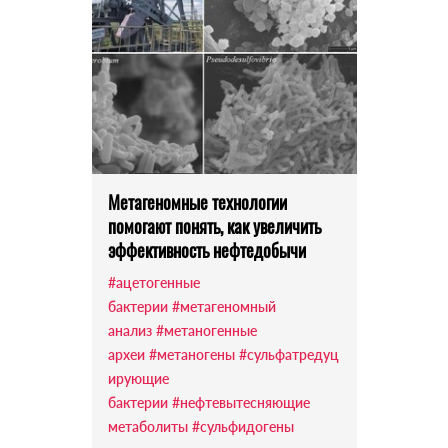
Метагеномные технологии
помогают понять, как увеличить
эффективность нефтедобычи
#ацетогенные
бактерии
#метагеномный
анализ
#метаногенные
археи
#метаногены
#сульфатредуц
ирующие
бактерии
#нефтевытесняющие
метаболиты
#сульфидогены