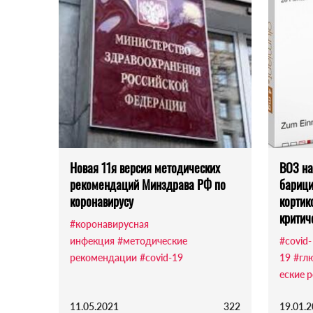
Новая 11я версия методических
ВОЗ на
рекомендаций Минздрава РФ по
барици
коронавирусу
кортик
критич
#коронавирусная
инфекция
#методические
#covid-
рекомендации
#covid-19
19
#гл
еские 
11.05.2021
322
19.01.