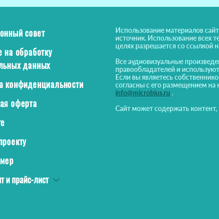
Использование материалов сайт
онный совет
источник. Использование всех т
целях разрешается со ссылкой 
е на обработку
Все аудиовизуальные произведе
льных данных
правообладателей и используют
Если вы являетесь собственнико
а конфиденциальности
согласны с его размещением на 
info@microbius.ru
.
ая оферта
Сайт может содержать контент,
те
проекту
ймер
т и прайс-лист