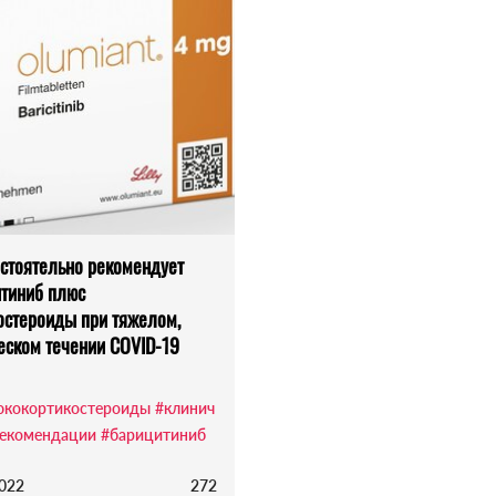
стоятельно рекомендует
тиниб плюс
остероиды при тяжелом,
еском течении COVID-19
юкокортикостероиды
#клинич
рекомендации
#барицитиниб
2022
272