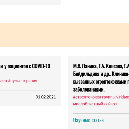
м у пациентов с COVID-19
М.В. Панина, Г.А. Клясова, Г.
Байдильдина и др.. Клинико
вызванных стрептококками г
олон
#пульс-терапия
заболеваниями.
01.02.2021
#стрептококки группы viridan
миелобластный лейкоз
Научные статьи