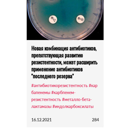
Новая комбинация антибиотиков,
препятствующая развитию
резистентности, может расширить
применение антибиотиков
"последнего резерва"
#антибиотикорезистентность
#кар
бапенемы
#карбпенем-
резистентность
#металло-бета-
лактамазы
#индолкарбоксилаты
16.12.2021
284