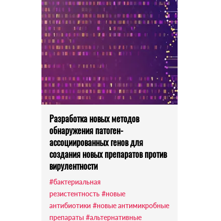
Разработка новых методов
обнаружения патоген-
ассоциированных генов для
создания новых препаратов против
вирулентности
#бактериальная
резистентность
#новые
антибиотики
#новые антимикробные
препараты
#альтернативные