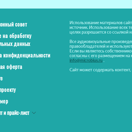
Использование материалов сайт
онный совет
источник. Использование всех т
целях разрешается со ссылкой 
е на обработку
Все аудиовизуальные произведе
льных данных
правообладателей и используют
Если вы являетесь собственнико
а конфиденциальности
согласны с его размещением на 
info@microbius.ru
.
ая оферта
Сайт может содержать контент,
те
проекту
ймер
т и прайс-лист