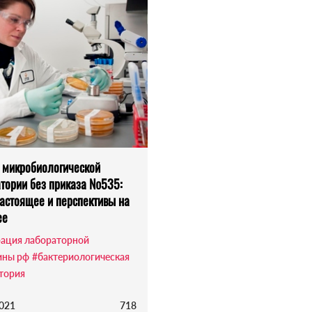
 микробиологической
тории без приказа №535:
астоящее и перспективы на
ее
ация лабораторной
ины рф
#бактериологическая
тория
2021
718