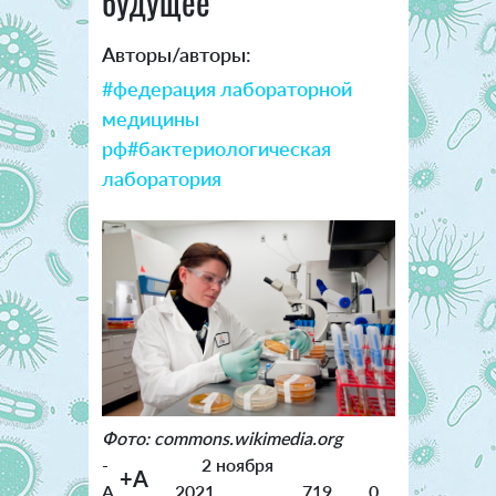
будущее
Авторы/авторы:
#федерация лабораторной
медицины
рф
#бактериологическая
лаборатория
Фото: commons.wikimedia.org
-
2 ноября
+A
A
2021
719
0