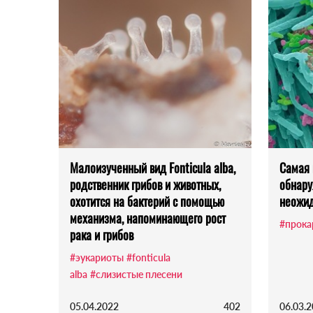
Малоизученный вид Fonticula alba,
Самая 
родственник грибов и животных,
обнару
охотится на бактерий с помощью
неожид
механизма, напоминающего рост
#прока
рака и грибов
#эукариоты
#fonticula
alba
#слизистые плесени
05.04.2022
402
06.03.