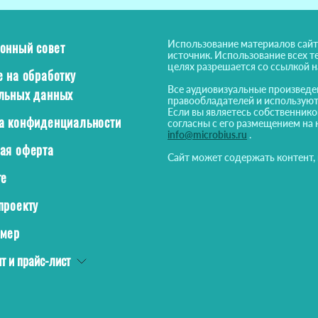
Использование материалов сайт
онный совет
источник. Использование всех т
целях разрешается со ссылкой 
е на обработку
Все аудиовизуальные произведе
льных данных
правообладателей и используют
Если вы являетесь собственнико
а конфиденциальности
согласны с его размещением на 
info@microbius.ru
.
ая оферта
Сайт может содержать контент,
те
проекту
ймер
т и прайс-лист