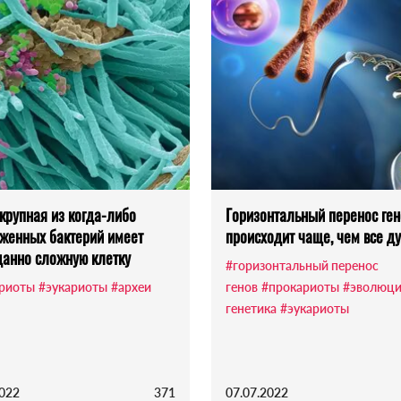
крупная из когда-либо
Горизонтальный перенос ген
женных бактерий имеет
происходит чаще, чем все д
анно сложную клетку
#горизонтальный перенос
риоты
#эукариоты
#археи
генов
#прокариоты
#эволюци
генетика
#эукариоты
2022
371
07.07.2022