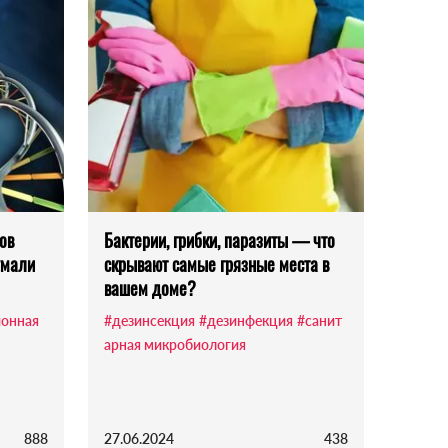
ов
Бактерии, грибки, паразиты — что
умали
скрывают самые грязные места в
вашем доме?
онная
#дезинсекция
#дезинфекция
#санит
арная микробиология
888
27.06.2024
438