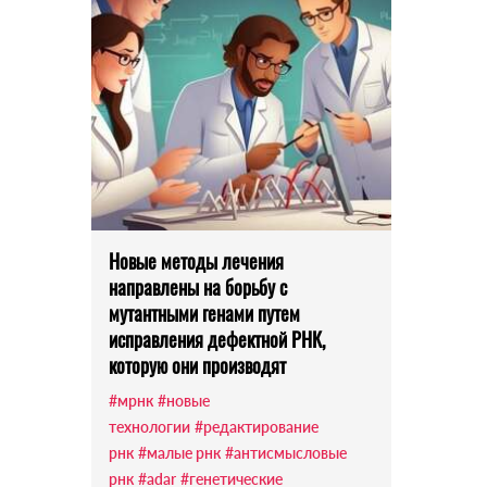
Новые методы лечения
направлены на борьбу с
мутантными генами путем
исправления дефектной РНК,
которую они производят
#мрнк
#новые
технологии
#редактирование
рнк
#малые рнк
#антисмысловые
рнк
#adar
#генетические