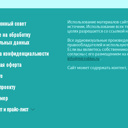
Использование материалов сайт
онный совет
источник. Использование всех т
целях разрешается со ссылкой 
е на обработку
Все аудиовизуальные произведе
льных данных
правообладателей и используют
Если вы являетесь собственнико
а конфиденциальности
согласны с его размещением на 
info@microbius.ru
.
ая оферта
Сайт может содержать контент,
те
проекту
ймер
т и прайс-лист