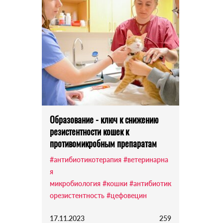
Образование - ключ к снижению
резистентности кошек к
противомикробным препаратам
#антибиотикотерапия
#ветеринарна
я
микробиология
#кошки
#антибиотик
орезистентность
#цефовецин
17.11.2023
259