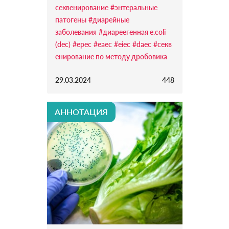
секвенирование
#энтеральные
патогены
#диарейные
заболевания
#диареегенная e.coli
(dec)
#epec
#eaec
#eiec
#daec
#секв
енирование по методу дробовика
29.03.2024
448
АННОТАЦИЯ