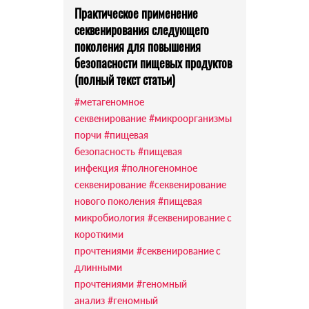
Практическое применение
секвенирования следующего
поколения для повышения
безопасности пищевых продуктов
(полный текст статьи)
#метагеномное
секвенирование
#микроорганизмы
порчи
#пищевая
безопасность
#пищевая
инфекция
#полногеномное
секвенирование
#секвенирование
нового поколения
#пищевая
микробиология
#секвенирование с
короткими
прочтениями
#секвенирование с
длинными
прочтениями
#геномный
анализ
#геномный