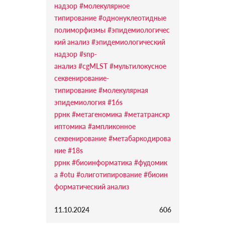
надзор
#молекулярное
типирование
#однонуклеотидные
полиморфизмы
#эпидемиологичес
кий анализ
#эпидемиологический
надзор
#snp-
анализ
#cgMLST
#мультилокусное
секвенирование-
типирование
#молекулярная
эпидемиология
#16s
ррнк
#метагеномика
#метатранскр
иптомика
#ампликонное
секвенирование
#метабаркодирова
ние
#18s
ррнк
#биоинформатика
#фудомик
а
#otu
#олиготипирование
#биоин
форматический анализ
11.10.2024
606