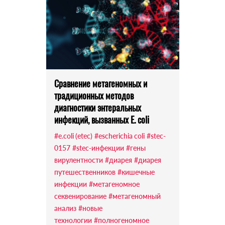
Сравнение метагеномных и
традиционных методов
диагностики энтеральных
инфекций, вызванных E. coli
#e.coli (etec)
#escherichia coli
#stec-
0157
#stec-инфекции
#гены
вирулентности
#диарея
#диарея
путешественников
#кишечные
инфекции
#метагеномное
секвенирование
#метагеномный
анализ
#новые
технологии
#полногеномное