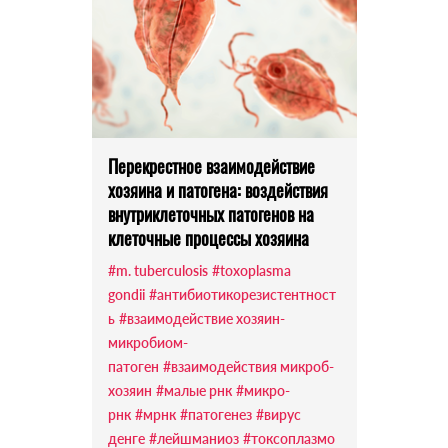
Перекрестное взаимодействие
хозяина и патогена: воздействия
внутриклеточных патогенов на
клеточные процессы хозяина
#m. tuberculosis
#toxoplasma
gondii
#антибиотикорезистентност
ь
#взаимодействие хозяин-
микробиом-
патоген
#взаимодействия микроб-
хозяин
#малые рнк
#микро-
рнк
#мрнк
#патогенез
#вирус
денге
#лейшманиоз
#токсоплазмо