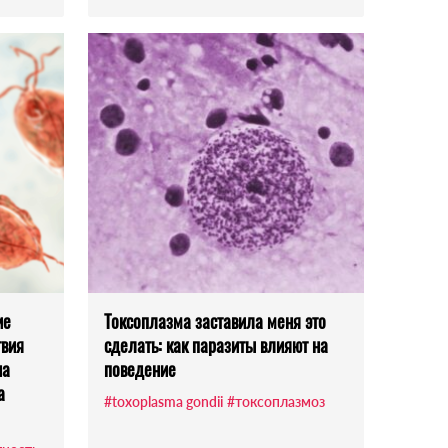
ие
Токсоплазма заставила меня это
твия
сделать: как паразиты влияют на
на
поведение
а
#toxoplasma gondii
#токсоплазмоз