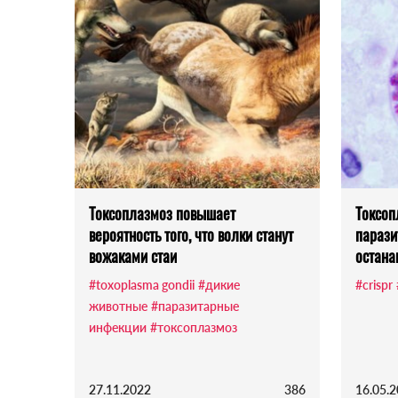
Токсоплазмоз повышает
Токсоп
вероятность того, что волки станут
парази
вожаками стаи
остана
#toxoplasma gondii
#дикие
#crispr
животные
#паразитарные
инфекции
#токсоплазмоз
27.11.2022
386
16.05.