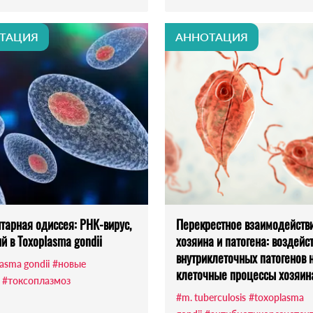
ТАЦИЯ
АННОТАЦИЯ
тарная одиссея: РНК-вирус,
Перекрестное взаимодейств
й в Toxoplasma gondii
хозяина и патогена: воздейс
внутриклеточных патогенов 
asma gondii
#новые
клеточные процессы хозяин
#токсоплазмоз
#m. tuberculosis
#toxoplasma