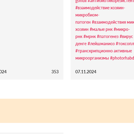
gondii
#антибиотикорезистен
#взаимодействие хозяин-
микробиом-
патоген
#взаимодействия ми
хозяин
#малые рнк
#микро-
рнк
#мрнк
#патогенез
#вирус
денге
#лейшманиоз
#токсопл
#транскрипционно активные
микроорганизмы
#photorhabd
2024
353
07.11.2024