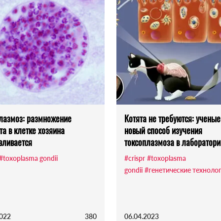
лазмоз: размножение
Котята не требуются: учены
та в клетке хозяина
новый способ изучения
вливается
токсоплазмоза в лаборатори
#toxoplasma gondii
#crispr
#toxoplasma
gondii
#генетические техноло
2022
380
06.04.2023