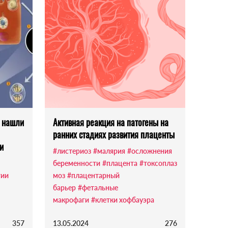
е нашли
Активная реакция на патогены на
ранних стадиях развития плаценты
и
#листериоз
#малярия
#осложнения
беременности
#плацента
#токсоплаз
гии
моз
#плацентарный
барьер
#фетальные
макрофаги
#клетки хофбауэра
357
13.05.2024
276