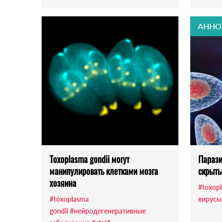
АННО
Toxoplasma gondii могут
Парази
манипулировать клетками мозга
скрыты
хозяина
#toxopl
#toxoplasma
вирусы
gondii
#нейродегенеративные