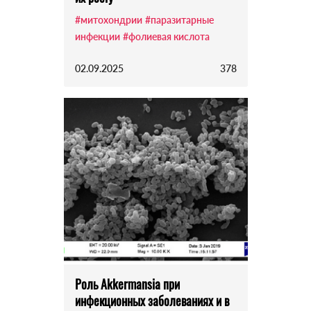
#митохондрии
#паразитарные
инфекции
#фолиевая кислота
02.09.2025
378
Роль Akkermansia при
инфекционных заболеваниях и в