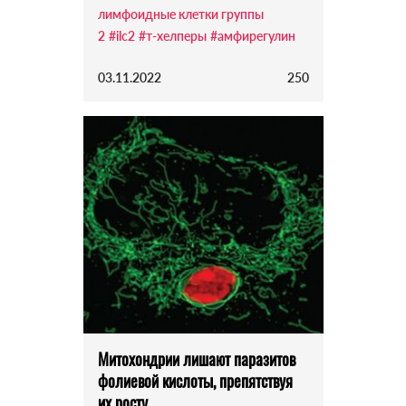
лимфоидные клетки группы
2
#ilc2
#т-хелперы
#амфирегулин
03.11.2022
250
Митохондрии лишают паразитов
фолиевой кислоты, препятствуя
их росту