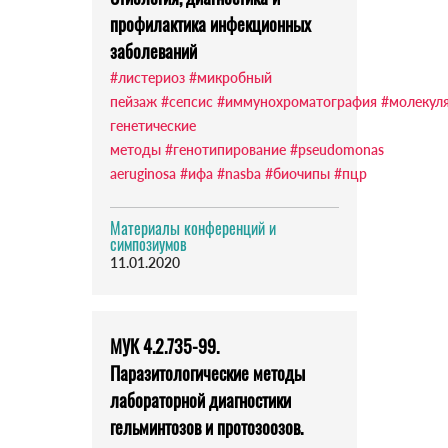
профилактика инфекционных
заболеваний
#листериоз
#микробный
пейзаж
#сепсис
#иммунохроматография
#молекул
генетические
методы
#генотипирование
#pseudomonas
aeruginosa
#ифа
#nasba
#биочипы
#пцр
Материалы конференций и
симпозиумов
11.01.2020
МУК 4.2.735-99.
Паразитологические методы
лабораторной диагностики
гельминтозов и протозоозов.