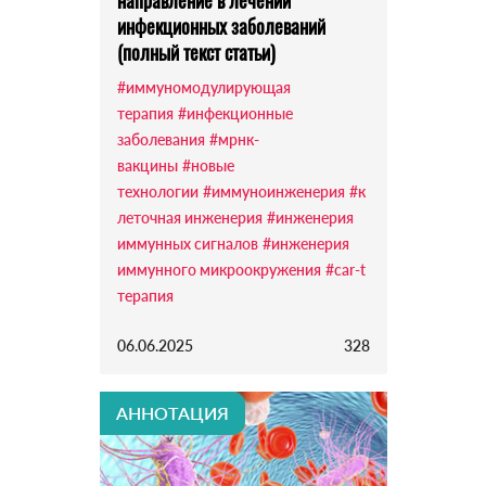
направление в лечении
инфекционных заболеваний
(полный текст статьи)
#иммуномодулирующая
терапия
#инфекционные
заболевания
#мрнк-
вакцины
#новые
технологии
#иммуноинженерия
#к
леточная инженерия
#инженерия
иммунных сигналов
#инженерия
иммунного микроокружения
#car-t
терапия
06.06.2025
328
АННОТАЦИЯ