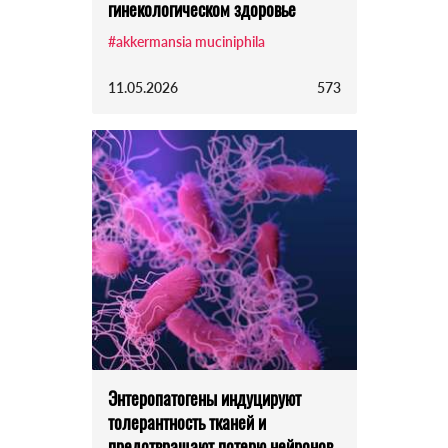
гинекологическом здоровье
#akkermansia muciniphila
11.05.2026
573
Энтеропатогены индуцируют
толерантность тканей и
предотвращают потерю нейронов