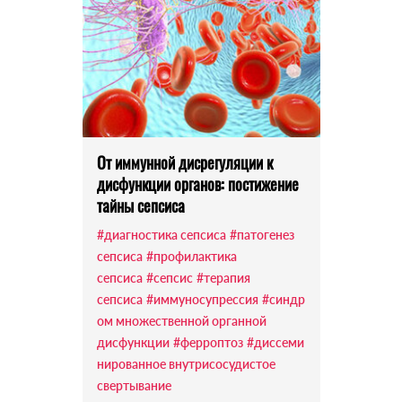
От иммунной дисрегуляции к
дисфункции органов: постижение
тайны сепсиса
#диагностика сепсиса
#патогенез
сепсиса
#профилактика
сепсиса
#сепсис
#терапия
сепсиса
#иммуносупрессия
#синдр
ом множественной органной
дисфункции
#ферроптоз
#диссеми
нированное внутрисосудистое
свертывание