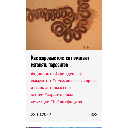
Как жировые клетки помогают
изгонять паразитов
#адипоциты
#врожденный
иммунитет
#гельминтозы
#жирова
я ткань
#стромальные
клетки
#паразитарные
инфекции
#th2 лимфоциты
23.10.2022
328