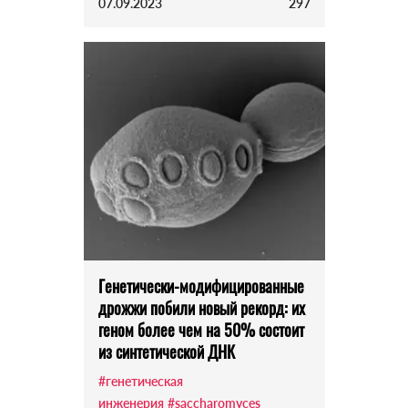
07.09.2023
297
Генетически-модифицированные
дрожжи побили новый рекорд: их
геном более чем на 50% состоит
из синтетической ДНК
#генетическая
инженерия
#saccharomyces