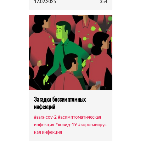
17.02.2025
354
Загадки бессимптомных
инфекций
#sars-cov-2
#асимптоматическая
инфекция
#ковид-19
#коронавирус
ная инфекция