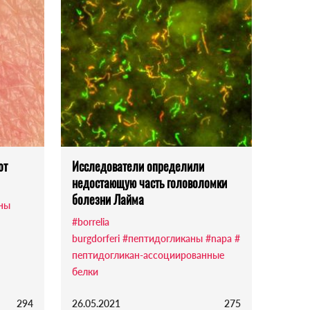
от
Исследователи определили
недостающую часть головоломки
болезни Лайма
ны
#borrelia
burgdorferi
#пептидогликаны
#napa
#
пептидогликан-ассоциированные
белки
294
26.05.2021
275