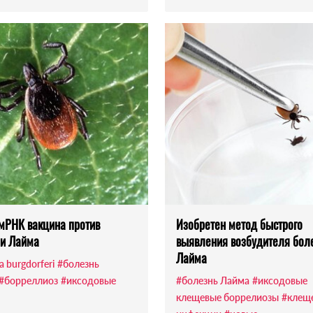
мРНК вакцина против
Изобретен метод быстрого
и Лайма
выявления возбудителя бол
Лайма
a burgdorferi
#болезнь
#борреллиоз
#иксодовые
#болезнь Лайма
#иксодовые
клещевые боррелиозы
#клещ