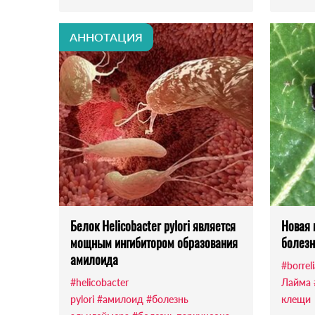
АННОТАЦИЯ
Белок Helicobacter pylori является
Новая 
мощным ингибитором образования
болезн
амилоида
#borreli
#helicobacter
Лайма
pylori
#амилоид
#болезнь
клещи