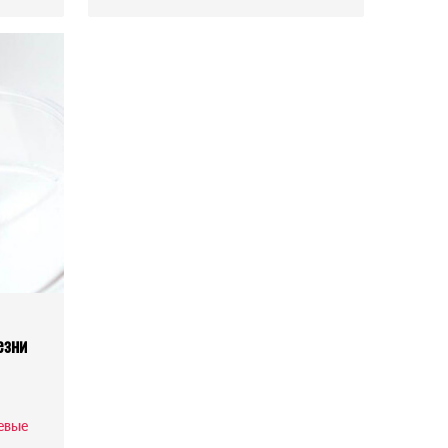
езни
евые