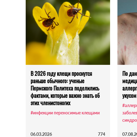
В 2026 году клещи проснутся
По дан
раньше обычного: ученые
медици
Пермского Политеха поделились
аллерг
фактами, которые важно знать об
укусом
этих членистоногих
#аллер
#инфекции переносимые клещами
заболе
синдр
06.03.2026
774
07.08.