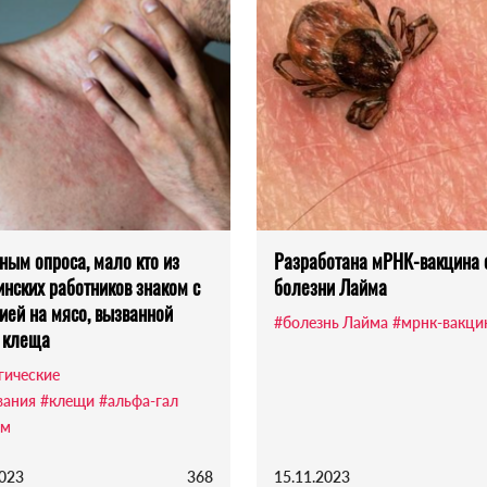
ным опроса, мало кто из
Разработана мРНК-вакцина 
нских работников знаком с
болезни Лайма
ией на мясо, вызванной
#болезнь Лайма
#мрнк-вакци
 клеща
гические
вания
#клещи
#альфа-гал
ом
2023
368
15.11.2023