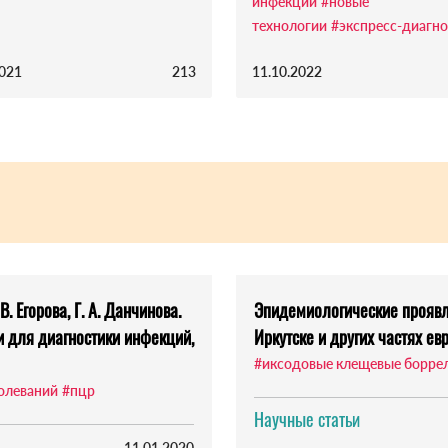
инфекции
#новые
технологии
#экспресс-диагно
2021
213
11.10.2022
В. Егорова, Г. А. Данчинова.
Эпидемиологические проявл
 для диагностики инфекций,
Иркутске и других частях ев
#иксодовые клещевые борре
олеваний
#пцр
Научные статьи
11.01.2020