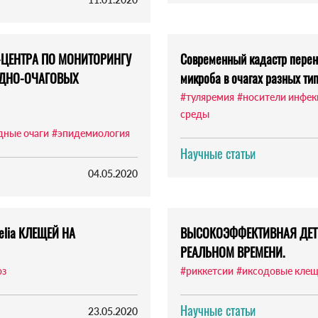
-ЦЕНТРА ПО МОНИТОРИНГУ
Современный кадастр перен
ОДНО-ОЧАГОВЫХ
микроба в очагах разных ти
#туляремия
#носители инфе
среды
дные очаги
#эпидемиология
Научные статьи
04.05.2020
lia КЛЕЩЕЙ НА
ВЫСОКОЭФФЕКТИВНАЯ ДЕТ
РЕАЛЬНОМ ВРЕМЕНИ.
оз
#риккетсии
#иксодовые кле
Научные статьи
23.05.2020