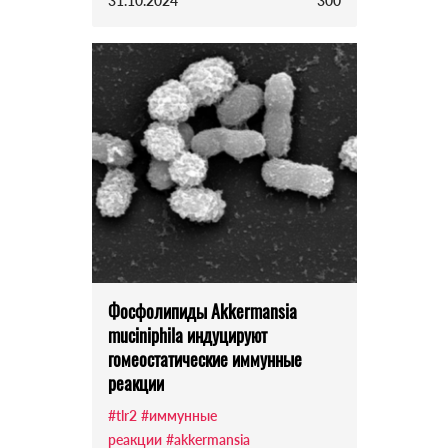
31.10.2024
300
Фосфолипиды Akkermansia
muciniphila индуцируют
гомеостатические иммунные
реакции
#tlr2
#иммунные
реакции
#akkermansia