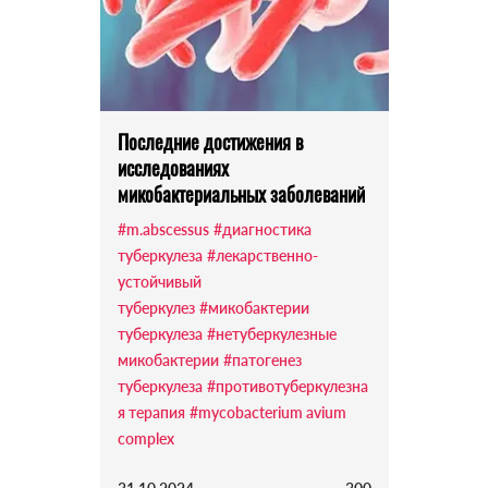
Последние достижения в
исследованиях
микобактериальных заболеваний
#m.abscessus
#диагностика
туберкулеза
#лекарственно-
устойчивый
туберкулез
#микобактерии
туберкулеза
#нетуберкулезные
микобактерии
#патогенез
туберкулеза
#противотуберкулезна
я терапия
#mycobacterium avium
complex