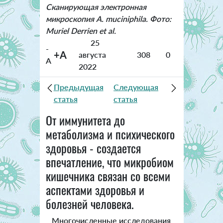
Сканирующая электронная
микроскопия A. muciniphila. Фото:
Muriel Derrien et al.
25
-
+A
августа
308
0
A
2022
Предыдущая
Следующая
статья
статья
От иммунитета до
метаболизма и психического
здоровья - создается
впечатление, что микробиом
кишечника связан со всеми
аспектами здоровья и
болезней человека.
Многочисленные исследования