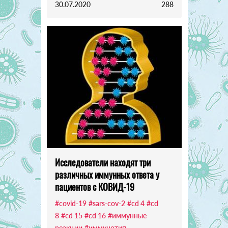
30.07.2020
288
Исследователи находят три
различных иммунных ответа у
пациентов с КОВИД-19
#covid-19
#sars-cov-2
#cd 4
#cd
8
#cd 15
#cd 16
#иммунные
реакции
#иммунотип