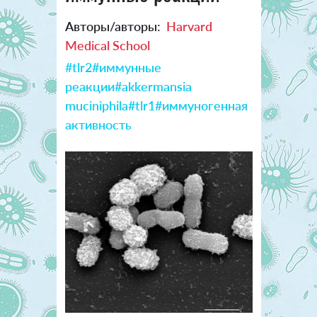
Авторы/авторы:
Harvard
Medical School
#tlr2
#иммунные
реакции
#akkermansia
muciniphila
#tlr1
#иммуногенная
активность