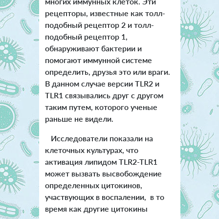
многих иммунных клеток. Эти
рецепторы, известные как толл-
подобный рецептор 2 и толл-
подобный рецептор 1,
обнаруживают бактерии и
помогают иммунной системе
определить, друзья это или враги.
В данном случае версии TLR2 и
TLR1 связывались друг с другом
таким путем, которого ученые
раньше не видели.
Исследователи показали на
клеточных культурах, что
активация липидом TLR2-TLR1
может вызвать высвобождение
определенных цитокинов,
участвующих в воспалении, в то
время как другие цитокины