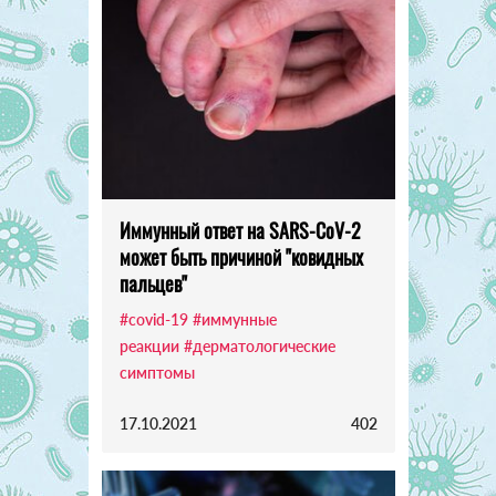
Иммунный ответ на SARS-CoV-2
может быть причиной "ковидных
пальцев"
#covid-19
#иммунные
реакции
#дерматологические
симптомы
17.10.2021
402