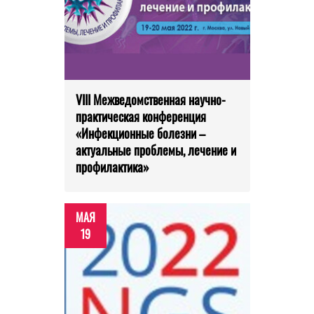
VIII Межведомственная научно-
практическая конференция
«Инфекционные болезни –
актуальные проблемы, лечение и
профилактика»
МАЯ
19