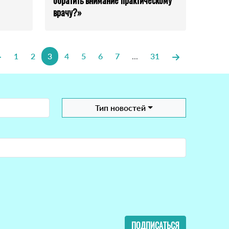
обратить внимание практическому
врачу?»
1
2
3
4
5
6
7
...
31
Тип новостей
ПОДПИСАТЬСЯ