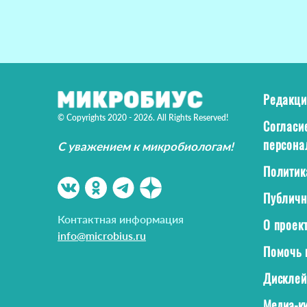
Редакци
© Copyrights 2020 - 2026. All Rights Reserved!
Согласи
персона
С уважением к микробиологам!
Политик
Публичн
Контактная информация
О проек
info@microbius.ru
Помочь 
Дискле
Медиа-ки