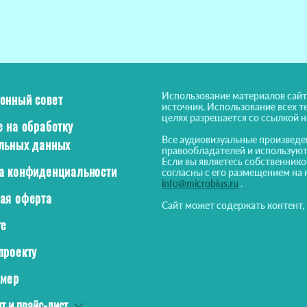
Использование материалов сайт
онный совет
источник. Использование всех т
целях разрешается со ссылкой 
е на обработку
Все аудиовизуальные произведе
льных данных
правообладателей и используют
Если вы являетесь собственнико
а конфиденциальности
согласны с его размещением на 
info@microbius.ru
.
ая оферта
Сайт может содержать контент,
те
проекту
ймер
т и прайс-лист