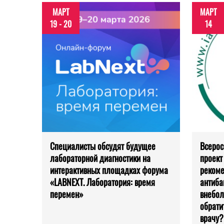
МАРТ
МАРТ
19 - 20
14
Специалисты обсудят будущее
Всерос
лабораторной диагностики на
проект
интерактивных площадках форума
рекоме
«LABNEXT. Лаборатория: время
антиба
перемен»
внебол
обрати
врачу?