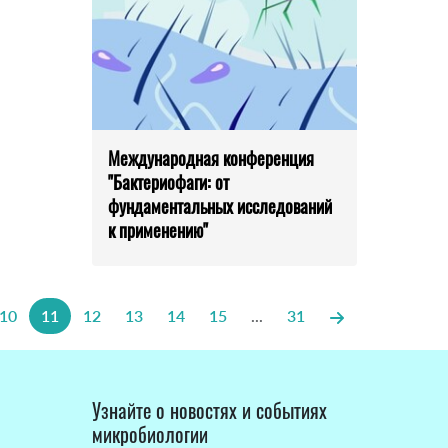
Международная конференция
"Бактериофаги: от
фундаментальных исследований
к применению"
10
11
12
13
14
15
...
31
Узнайте о новостях и событиях
микробиологии