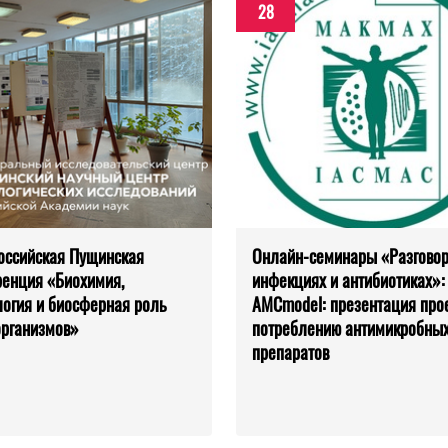
28
оссийская Пущинская
Онлайн-семинары «Разгово
енция «Биохимия,
инфекциях и антибиотиках»:
огия и биосферная роль
AMCmodel: презентация прое
рганизмов»
потреблению антимикробны
препаратов