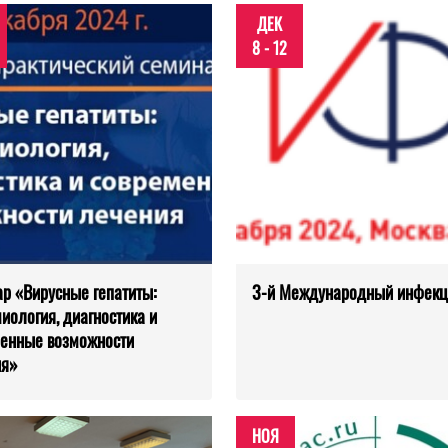
ДЕК
8 - 12
р «Вирусные гепатиты:
3-й Международный инфек
иология, диагностика и
енные возможности
ия»
НОЯ