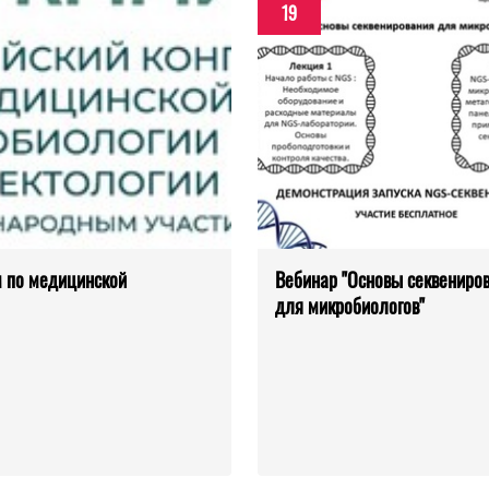
19
м по медицинской
Вебинар "Основы секвениро
для микробиологов"