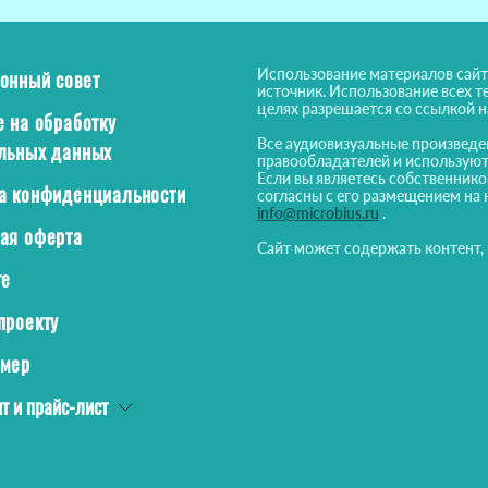
Использование материалов сайт
онный совет
источник. Использование всех т
целях разрешается со ссылкой 
е на обработку
Все аудиовизуальные произведе
льных данных
правообладателей и используют
Если вы являетесь собственнико
а конфиденциальности
согласны с его размещением на 
info@microbius.ru
.
ая оферта
Сайт может содержать контент,
те
проекту
ймер
т и прайс-лист