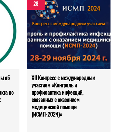
28
ры об
XII Конгресс с международным
участием «Контроль и
кта по
профилактика инфекций,
х
связанных с оказанием
медицинской помощи
(ИСМП-2024)»