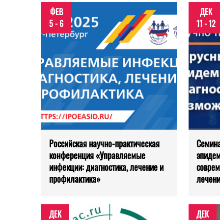
ФЕВ
ДЕК
5 - 6
11 - 12
Российская научно-практическая
Семина
конференция «Управляемые
эпидем
инфекции: диагностика, лечение и
соврем
профилактика»
лечен
ДЕК
ДЕК