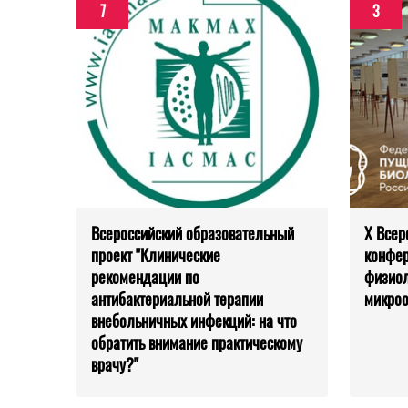
7
3
Всероссийский образовательный
X Всер
проект "Клинические
конфер
рекомендации по
физиол
антибактериальной терапии
микроо
внебольничных инфекций: на что
обратить внимание практическому
врачу?"