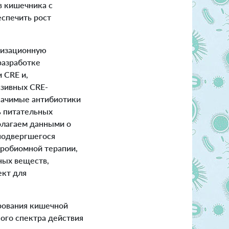
в кишечника с
спечить рост
низационную
разработке
 CRE и,
азивных CRE-
начимые антибиотики
ь питательных
олагаем данными о
подвергшегося
робиомной терапии,
ных веществ,
ект для
рования кишечной
ого спектра действия