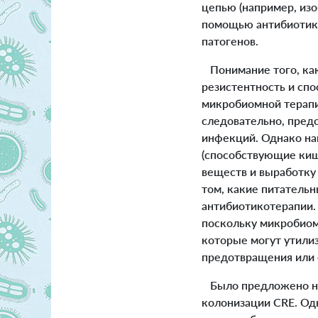
цепью (например, из
помощью антибиотико
патогенов.
Понимание того, как
резистентность и спо
микробиомной терапи
следовательно, пред
инфекций. Однако на
(способствующие киш
веществ и выработку
том, какие питатель
антибиотикотерапии.
поскольку микробиом
которые могут утили
предотвращения или 
Было предложено не
колонизации CRE. Од