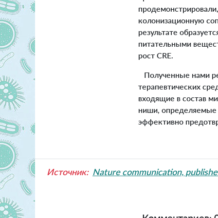
продемонстрировали,
колонизационную соп
результате образует
питательными вещес
рост CRE.
Полученные нами рез
терапевтических сре
входящие в состав м
ниши, определяемые 
эффективно предотвр
Источник:
Nature communication, publishe
Комментариев: 