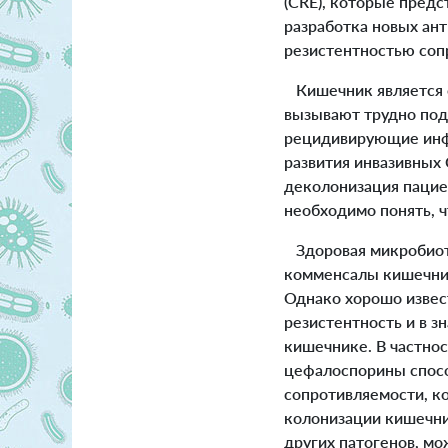
(CRE), которые пред
разработка новых ан
резистентностью соп
Кишечник является о
вызывают трудно под
рецидивирующие инф
развития инвазивных
деколонизация пацие
необходимо понять, 
Здоровая микробиота
комменсалы кишечник
Однако хорошо извес
резистентность и в 
кишечнике. В частнос
цефалоспорины спос
сопротивляемости, к
колонизации кишечник
других патогенов, м