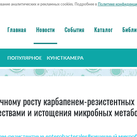
ование аналитических и рекламных cookies. Подробнее в
Политике конфиденци
Главная
Новости
События
Каталог
Библи
ПОПУЛЯРНОЕ
КУНСТКАМЕРА
чному росту карбапенем-резистентных E
ствами и истощения микробных метаб
ем-резистентные enterobacterales
#кишечный микро