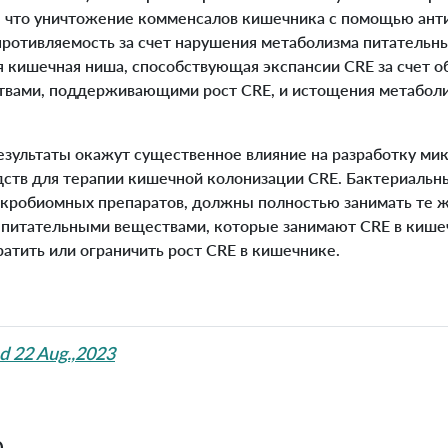
 что уничтожение комменсалов кишечника с помощью ант
ротивляемость за счет нарушения метаболизма питательны
ся кишечная ниша, способствующая экспансии CRE за счет 
твами, поддерживающими рост CRE, и истощения метабол
ультаты окажут существенное влияние на разработку ми
дств для терапии кишечной колонизации CRE. Бактериаль
икробиомных препаратов, должны полностью занимать те
питательными веществами, которые занимают CRE в кише
атить или ограничить рост CRE в кишечнике.
d 22 Aug.,2023
0