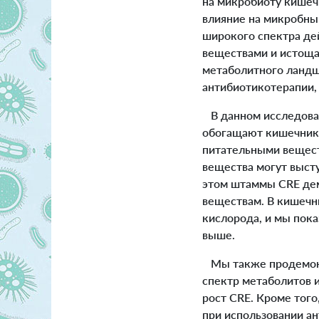
на микробиоту кишеч
влияние на микробны
широкого спектра де
веществами и истоща
метаболитного ландш
антибиотикотерапии,
В данном исследован
обогащают кишечник 
питательными вещест
вещества могут высту
этом штаммы CRE де
веществам. В кишечн
кислорода, и мы пока
выше.
Мы также продемонс
спектр метаболитов 
рост CRE. Кроме того
при использовании ан