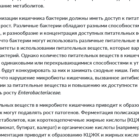
вание метаболитов.
изации кишечника бактерии должны иметь доступ к пита
ост. Различные бактерии обладают разными способностям
, и разнообразие и концентрация доступных питательных в
, что бактерии могут использовать различные питательные в
ритеты в использовании питательных веществ, которые в
актерий. Однако количество питательных веществ в кишеч
с одинаковыми или перекрывающимися способностями к у
будут конкурировать за них и занимать сходные ниши. Гип
 что нарушение микробиоты кишечника, вызванное антибио
и за питательные вещества и повышению их доступности 
ь росту
Enterobacteriaceae
.
ных веществ в микробиоте кишечника приводит к образо
х могут подавлять рост патогенов. Ферментация полисахар
етаболитов, как короткоцепочечные жирные кислоты (КЦЖ
ионат, бутират, валерат) и органические кислоты (например
ерментация приводит к образованию КЦЖК и жирных кислот