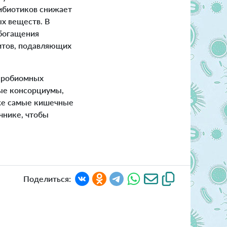
ибиотиков снижает
х веществ. В
обогащения
итов, подавляющих
кробиомных
ные консорциумы,
 же самые кишечные
чнике, чтобы
Поделиться: