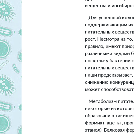
вещества и ингибиро
Для успешной колон
поддерживающим их р
питательных веществ
рост. Несмотря на то
правило, имеют прио
различными видами б
поскольку бактерии 
питательных веществ 
ниши предсказывает,
снижению конкуренци
может способствоват
Метаболизм питатель
некоторые из которы
образованию таких м
формиат, ацетат, проп
этанол). Белковая ф