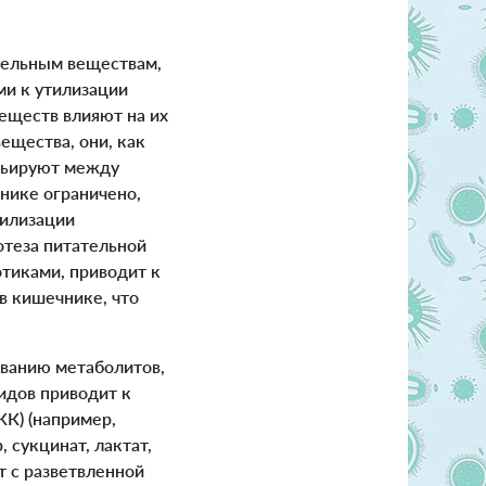
тельным веществам,
и к утилизации
еществ влияют на их
ещества, они, как
арьируют между
нике ограничено,
тилизации
отеза питательной
тиками, приводит к
в кишечнике, что
ванию метаболитов,
идов приводит к
К) (например,
, сукцинат, лактат,
 с разветвленной