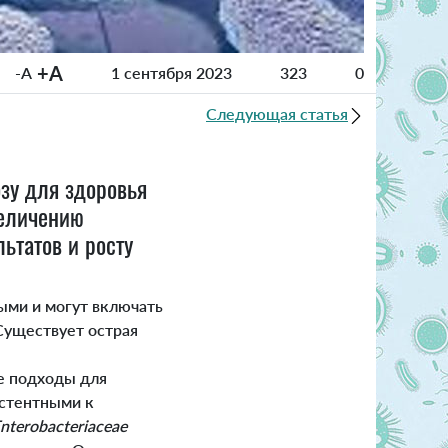
+A
-A
1 сентября 2023
323
0
Следующая статья
озу для здоровья
величению
ьтатов и росту
ыми и могут включать
Существует острая
е подходы для
истентными к
nterobacteriaceae