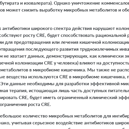
обутирата и изовалерата). Однако уничтожение комменсало
в может снизить выработку микробных метаболитов и обе
 антибиотики широкого спектра действия нарушают коло
собствуют росту CRE, будет способствовать рациональной 
и для предотвращения или лечения кишечной колонизации
отвращения последующего развития трудноизлечимых инв
м не хватает данных, демонстрирующих, как клинически з
ечной колонизации CRE у человека) влияют на доступност
 метаболитов в микробиоме кишечника. Мы также не расп
ные вещества используются CRE в микробиоме кишечника, 
 Эти данные необходимы для разработки эффективной мик
ная терапия, истощающая лишь часть доступных питатель
зировать CRE, будет иметь ограниченный клинический эфф
ограничения роста CRE.
большое количество микробных метаболитов для ингиби
нако, учитывая серьезное воздействие антибиотиков широк