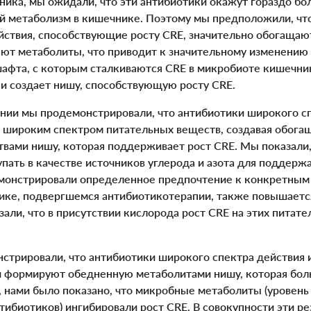
ника, мы ожидали, что эти антибиотики окажут гораздо бо
й метаболизм в кишечнике. Поэтому мы предположили, чт
йствия, способствующие росту CRE, значительно обогаща
ют метаболиты, что приводит к значительному изменению 
афта, с которым сталкиваются CRE в микробиоте кишечник
 и создает нишу, способствующую росту CRE.
ии мы продемонстрировали, что антибиотики широкого сп
широким спектром питательных веществ, создавая обог
вами нишу, которая поддерживает рост CRE. Мы показали,
пать в качестве источников углерода и азота для поддержа
монстрировали определенное предпочтение к конкретным
ике, подвергшемся антибиотикотерапии, также повышаетс
зали, что в присутствии кислорода рост CRE на этих питат
трировали, что антибиотики широкого спектра действия
и формируют обедненную метаболитами нишу, которая бол
, нами было показано, что микробные метаболиты (уровен
тибиотиков) ингибировали рост CRE. В совокупности эти ре