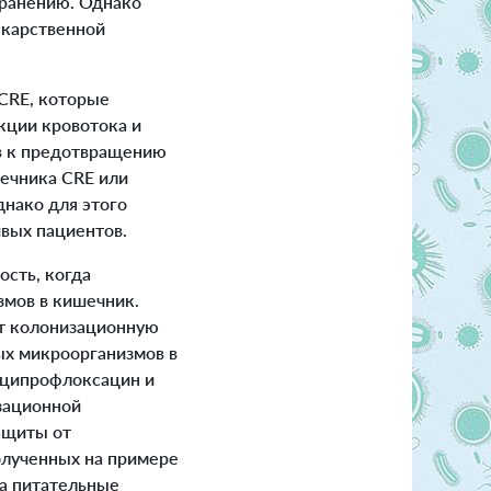
хранению. Однако
екарственной
CRE, которые
кции кровотока и
в к предотвращению
ечника CRE или
нако для этого
ивых пациентов.
сть, когда
мов в кишечник.
ют колонизационную
ых микроорганизмов в
, ципрофлоксацин и
зационной
ащиты от
олученных на примере
за питательные