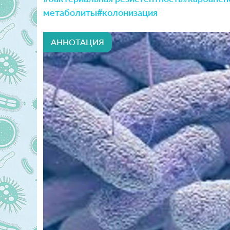
метаболиты
#колонизация
АННОТАЦИЯ