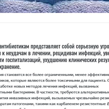
 антибиотикам представляет собой серьезную угр
я к неудачам в лечении, рецидивам инфекций, у
и госпитализаций, ухудшению клинических резул
хранение.
 становятся все более ограниченными, менее эффективн
иков, которые являются более токсичными для пациента. 
работке новых методов лечения инфекций, вызванных
тными бактериями. В частности, требуются альтернативны
ития инвазивных инфекций, вызываемых чрезвычайно рез
ратам патогенами, такими как карбапенем-резистентные
E