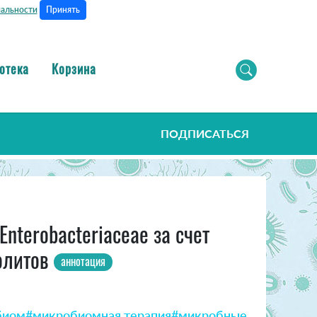
Принять
альности
отека
Корзина
ПОДПИСАТЬСЯ
nterobacteriaceae за счет
олитов
аннотация
биом
#микробиомная терапия
#микробные