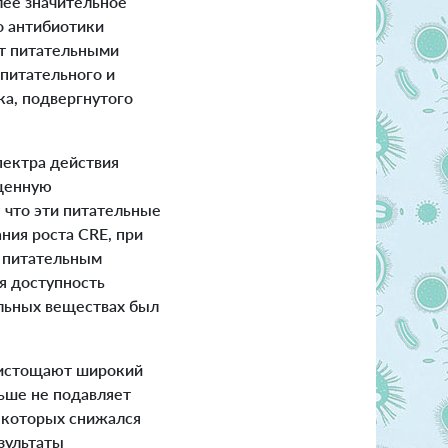
лее значительное
о антибиотики
ют питательными
питательного и
а, подвергнутого
ектра действия
ащенную
 что эти питательные
ния роста CRE, при
 питательным
я доступность
ельных веществах был
 истощают широкий
ьше не подавляет
ь которых снижался
зультаты