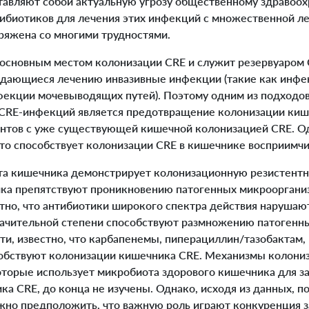
ставляют собой актуальную угрозу общественному здравоо
тибиотиков для лечения этих инфекций с множественной л
ряжена со многими трудностями.
сновным местом колонизации CRE и служит резервуаром 
дающиеся лечению инвазивные инфекции (такие как инфе
екции мочевыводящих путей). Поэтому одним из подходо
 CRE-инфекций является предотвращение колонизации киш
нтов с уже существующей кишечной колонизацией CRE. Од
что способствует колонизации CRE в кишечнике восприимч
 кишечника демонстрирует колонизационную резистентно
а препятствуют проникновению патогенных микроорганиз
тно, что антибиотики широкого спектра действия наруша
значительной степени способствуют размножению патогенн
ти, известно, что карбапенемы, пиперациллин/тазобактам
обствуют колонизации кишечника CRE. Механизмы колони
оторые использует микробиота здорового кишечника для з
а CRE, до конца не изучены. Однако, исходя из данных, п
ожно предположить, что важную роль играют конкуренция 