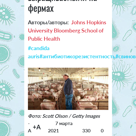
фермах
Авторы/авторы:
Johns Hopkins
University Bloomberg School of
Public Health
#candida
auris
#антибиотикорезистентность
#свинов
Фото: Scott Olson / Getty Images
-
7 марта
+A
A
2021
330
0