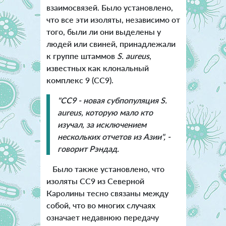
взаимосвязей. Было установлено,
что все эти изоляты, независимо от
того, были ли они выделены у
людей или свиней, принадлежали
к группе штаммов
S. aureus
,
известных как клональный
комплекс 9 (CC9).
"CC9 - новая субпопуляция S.
aureus, которую мало кто
изучал, за исключением
нескольких отчетов из Азии", -
говорит Рэндад.
Было также установлено, что
изоляты CC9 из Северной
Каролины тесно связаны между
собой, что во многих случаях
означает недавнюю передачу