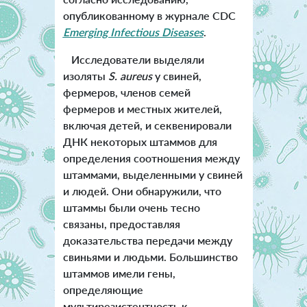
опубликованному в журнале CDC
Emerging Infectious Diseases
.
Исследователи выделяли
изоляты
S. aureus
у свиней,
фермеров, членов семей
фермеров и местных жителей,
включая детей, и секвенировали
ДНК некоторых штаммов для
определения соотношения между
штаммами, выделенными у свиней
и людей. Они обнаружили, что
штаммы были очень тесно
связаны, предоставляя
доказательства передачи между
свиньями и людьми. Большинство
штаммов имели гены,
определяющие
мультирезистентность к