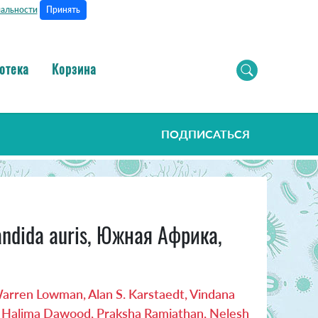
Принять
альности
отека
Корзина
ПОДПИСАТЬСЯ
ndida auris, Южная Африка,
Warren Lowman, Alan S. Karstaedt, Vindana
y, Halima Dawood, Praksha Ramjathan, Nelesh