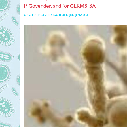
P. Govender, and for GERMS-SA
#candida auris
#кандидемия