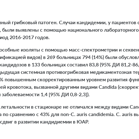
зивный грибковый патоген. Случаи кандидемии, у пациентов с
, были выявлены с помощью национального лабораторного
од 2016-2017 годов.
собные изоляты с помощью масс-спектрометрии и секвени
тификацией видов) в 269 больницах 794 (14%) были обусловл
кандидозов в 133 больницах составил 83,8 (95% ДИ 81,2-86,
дыдущая системная противогрибковая медикаментозная те
0% повышенным скорректированным уровнем развития фунге
ей кровотока, вызванной другими видами Candida (скорре
заболеваемости 1,4 [95% ДИ 0,8-2,3]).
етальности в стационаре не отличался между видами Cand
ia по сравнению с 43% для non-C. auris candidemia. C. auris 
сдвиг в развитии кандидиемии в ЮАР.