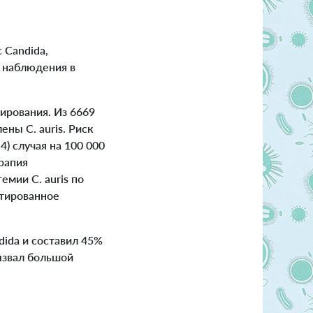
 Candida,
 наблюдения в
рования. Из 6669
ены C. auris. Риск
4) случая на 100 000
рапия
мии C. auris по
ктированное
ida и составил 45%
вызвал большой