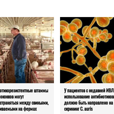
отикорезистентные штаммы
У пациентов с недавней ИВЛ
ококков могут
использование антибиотиков
страняться между свиньями,
должно быть направлено на
иваемыми на фермах
скрининг C. auris