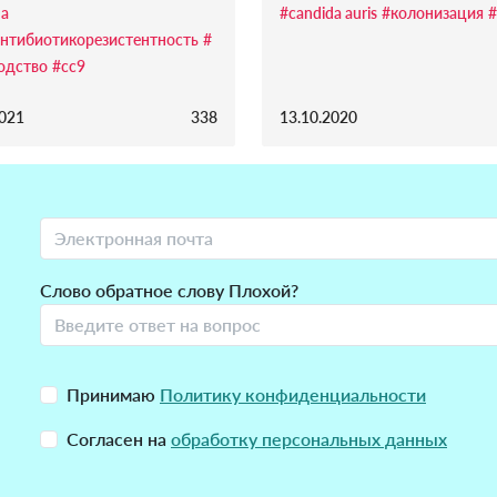
da
#candida auris
#колонизация
#
нтибиотикорезистентность
#
одство
#cc9
2021
338
13.10.2020
Слово обратное слову Плохой?
Принимаю
Политику конфиденциальности
Согласен на
обработку персональных данных