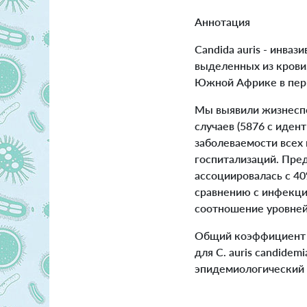
Аннотация
Candida auris - инва
выделенных из крови
Южной Африке в пери
Мы выявили жизнеспо
случаев (5876 с иден
заболеваемости всех 
госпитализаций. Пре
ассоциировалась с 4
сравнению с инфекци
соотношение уровней 
Общий коэффициент л
для C. auris candidem
эпидемиологический 