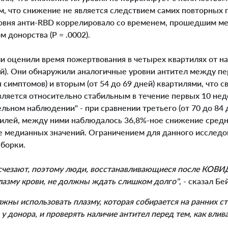
м, что снижение не является следствием самих повторных
овня анти-RBD коррелировало со временем, прошедшим м
 донорства (P = .0002).
 оценили время пожертвования в четырех квартилях от н
ей). Они обнаружили аналогичные уровни антител между пе
 симптомов) и вторым (от 54 до 69 дней) квартилями, что с
вляется относительно стабильным в течение первых 10 нед
льном наблюдении" - при сравнении третьего (от 70 до 84 д
ртилей, между ними наблюдалось 36,8%-ное снижение средн
е медианных значений. Ограничением для данного исслед
борки.
исчезают, поэтому люди, восстанавливающиеся после КОВ
лазму крови, не должны ждать слишком долго"
, - сказал Б
лжны использовать плазму, которая собирается на ранних с
у донора, и проверять наличие антител перед тем, как вли