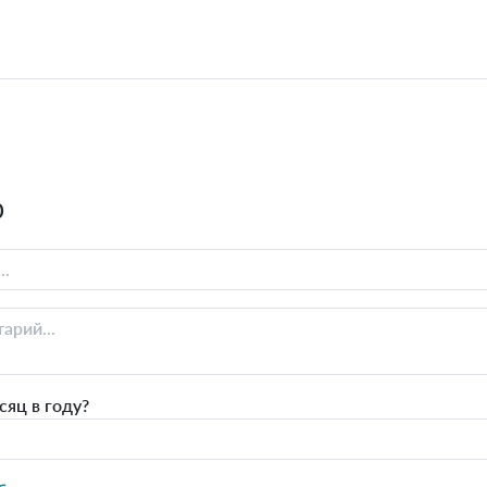
0
яц в году?