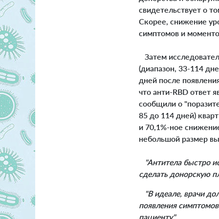
свидетельствует о то
Скорее, снижение ур
симптомов и моментом
Затем исследователи
(диапазон, 33-114 дн
дней после появления
что анти-RBD ответ я
сообщили о "поразите
85 до 114 дней) ква
и 70,1%-ное снижени
небольшой размер вы
"Антитела быстро 
сделать донорскую п
"В идеале, врачи до
появления симптомов 
пациенту".