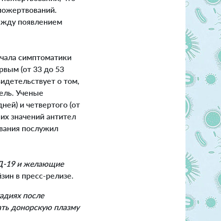
 пожертвований.
ежду появлением
ачала симптоматики
рвым (от 33 до 53
видетельствует о том,
ель. Ученые
ней) и четвертого (от
их значений антител
ования послужил
ИД-19 и желающие
ейзин в пресс-релизе.
тадиях после
вать донорскую плазму