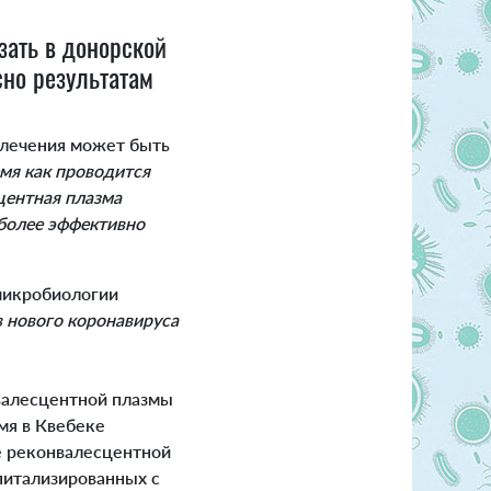
ать в донорской
сно результатам
 лечения может быть
емя как проводится
центная плазма
иболее эффективно
 микробиологии
 нового коронавируса
валесцентной плазмы
мя в Квебеке
ие реконвалесцентной
питализированных с