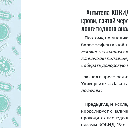
Антитела КОВИД-
крови, взятой чер
лонгитюдного ана
Поэтому, по мнению 
более эффективной т
множество клинически
клинически полезной 
собирать донорскую п
- заявил в пресс-ре
Университета Лаваль 
не вечны".
Предыдущие исследо
коррелирует с налич
проводятся исследова
плазмы КОВИД-19 с п