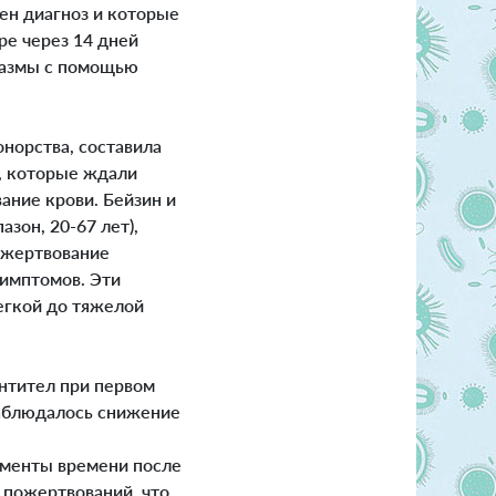
ен диагноз и которые
е через 14 дней
лазмы с помощью
норства, составила
в, которые ждали
вание крови.
Бейзин и
азон, 20-67 лет),
ожертвование
симптомов. Эти
егкой до тяжелой
нтител при первом
наблюдалось снижение
оменты времени после
 пожертвований, что