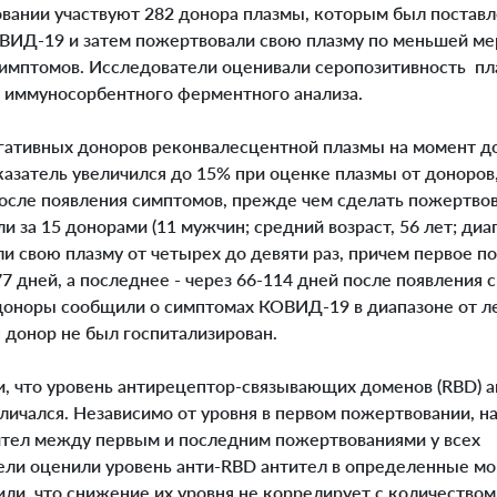
вании участвуют 282 донора плазмы, которым был поставл
ВИД-19 и затем пожертвовали свою плазму по меньшей мер
симптомов. Исследователи оценивали серопозитивность п
 иммуносорбентного ферментного анализа.
тивных доноров реконвалесцентной плазмы на момент до
казатель увеличился до 15% при оценке плазмы от доноро
после появления симптомов, прежде чем сделать пожертво
 за 15 донорами (11 мужчин; средний возраст, 56 лет; диап
и свою плазму от четырех до девяти раз, причем первое п
7 дней, а последнее - через 66-114 дней после появления 
оноры сообщили о симптомах КОВИД-19 в диапазоне от л
н донор не был госпитализирован.
, что уровень антирецептор-связывающих доменов (RBD) а
зличался. Независимо от уровня в первом пожертвовании, 
ител между первым и последним пожертвованиями у всех
ели оценили уровень анти-RBD антител в определенные м
ли, что снижение их уровня не коррелирует с количеством