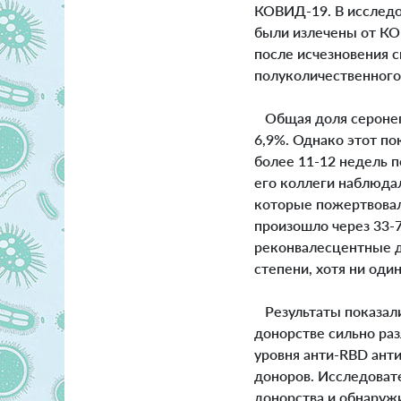
КОВИД-19. В исследо
были излечены от КО
после исчезновения 
полуколичественного
Общая доля серонега
6,9%. Однако этот по
более 11-12 недель 
его коллеги наблюдали
которые пожертвовал
произошло через 33-7
реконвалесцентные д
степени, хотя ни оди
Результаты показали
донорстве сильно ра
уровня анти-RBD ант
доноров. Исследоват
донорства и обнаружи