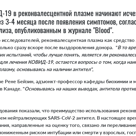
19 в реконвалесцентной плазме начинают исчез
ез 3-4 месяца после появления симптомов, согла
лиза, опубликованным в журнале "Blood".
исследователей, реконвалесцентная плазма как средство
олько сразу вскоре после выздоровления донора.
"
В то вр
х испытаний, чтобы лучше понять, является ли реконвалес
для лечения КОВИД-19, остаются вопросы о том, когда на
лазму, основываясь на наличии антител"
,
лизе Рене Бейзин, адъюнкт-профессор кафедры биохимии и
в Канаде. "
Основываясь на наших выводах, антитела против
вания показали, что преимущество использования рекон
ием нейтрализующих SARS-CoV-2 антител. В настоящее вре
ния, направленные на оценку того, связано ли переливан
ониженным риском интубации или смерти у взрослых, гос