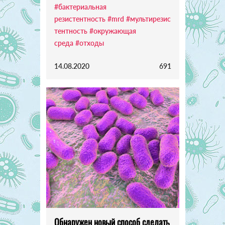
#бактериальная
резистентность
#mrd
#мультирезис
тентность
#окружающая
среда
#отходы
14.08.2020
691
Обнаружен новый способ сделать