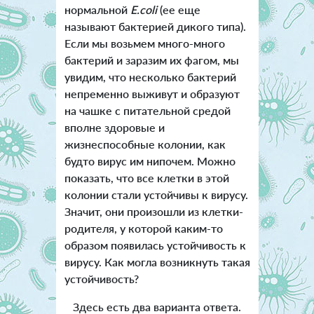
нормальной
E.coli
(ее еще
называют бактерией дикого типа).
Если мы возьмем много-много
бактерий и заразим их фагом, мы
увидим, что несколько бактерий
непременно выживут и образуют
на чашке с питательной средой
вполне здоровые и
жизнеспособные колонии, как
будто вирус им нипочем. Можно
показать, что все клетки в этой
колонии стали устойчивы к вирусу.
Значит, они произошли из клетки-
родителя, у которой каким-то
образом появилась устойчивость к
вирусу. Как могла возникнуть такая
устойчивость?
Здесь есть два варианта ответа.