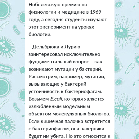
Нобелевскую премию по
физиологии и медицине в 1969
году, а сегодня студенты изучают
этот эксперимент на уроках
биологии.
Дельбрюка и Лурию
заинтересовал исключительно
фундаментальный вопрос – как
возникают мутации у бактерий.
Рассмотрим, например, мутации,
вызывающие у бактерий
устойчивость к бактериофагам.
Возьмем
E.coli
, которая является
излюбленным модельным
объектом молекулярных биологов.
Если кишечная палочка встретится
с бактериофагом, она наверняка
будет им убита. Но это относится к