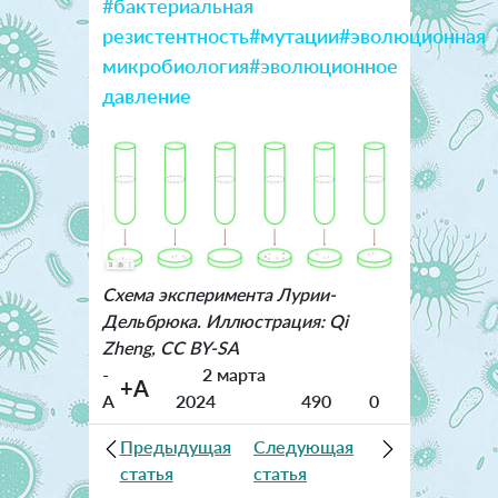
#бактериальная
резистентность
#мутации
#эволюционная
микробиология
#эволюционное
давление
Схема эксперимента Лурии-
Дельбрюка. Иллюстрация: Qi
Zheng, CC BY-SA
-
2 марта
+A
A
2024
490
0
Предыдущая
Следующая
статья
статья