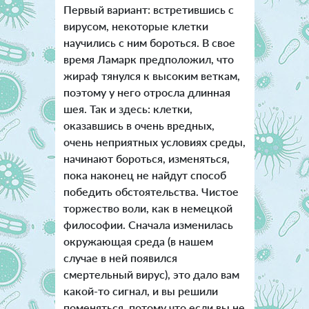
Первый вариант: встретившись с
вирусом, некоторые клетки
научились с ним бороться. В свое
время Ламарк предположил, что
жираф тянулся к высоким веткам,
поэтому у него отросла длинная
шея. Так и здесь: клетки,
оказавшись в очень вредных,
очень неприятных условиях среды,
начинают бороться, изменяться,
пока наконец не найдут способ
победить обстоятельства. Чистое
торжество воли, как в немецкой
философии. Сначала изменилась
окружающая среда (в нашем
случае в ней появился
смертельный вирус), это дало вам
какой-то сигнал, и вы решили
поменяться, потому что если вы не