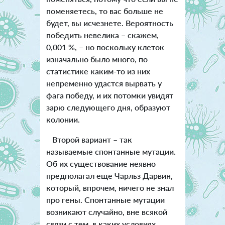
поменяетесь, то вас больше не
будет, вы исчезнете. Вероятность
победить невелика – скажем,
0,001 %, – но поскольку клеток
изначально было много, по
статистике каким-то из них
непременно удастся вырвать у
фага победу, и их потомки увидят
зарю следующего дня, образуют
колонии.
Второй вариант – так
называемые спонтанные мутации.
Об их существование неявно
предполагал еще Чарльз Дарвин,
который, впрочем, ничего не знал
про гены. Спонтанные мутации
возникают случайно, вне всякой
связи с тем, в каких условиях