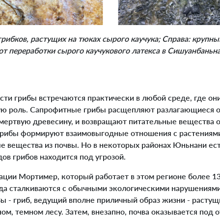
грибков, растущих на тюках сырого каучука; Справа: крупны
от переработки сырого каучукового латекса в Сишуанбаньна
ти грибы встречаются практически в любой среде, где он
ю роль. Сапрофитные грибы расщепляют разлагающиеся 
 мертвую древесину, и возвращают питательные вещества о
рибы формируют взаимовыгодные отношения с растениями
е вещества из почвы. Но в некоторых районах Юньнани ес
ов грибов находится под угрозой.
ии Мортимер, который работает в этом регионе более 13 
гда сталкиваются с обычными экологическими нарушениями
Вы - гриб, ведущий вполне приличный образ жизни - растущ
ом, темном лесу. Затем, внезапно, почва оказывается под