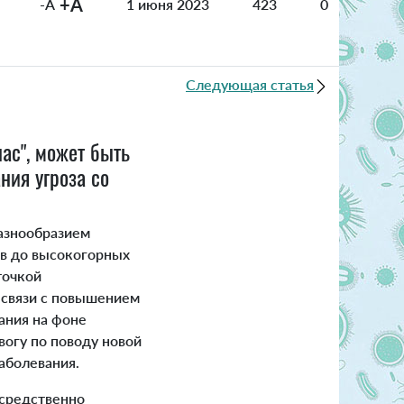
+A
-A
1 июня 2023
423
0
Следующая статья
ас", может быть
ния угроза со
азнообразием
ов до высокогорных
точкой
в связи с повышением
ания на фоне
вогу по поводу новой
аболевания.
средственно