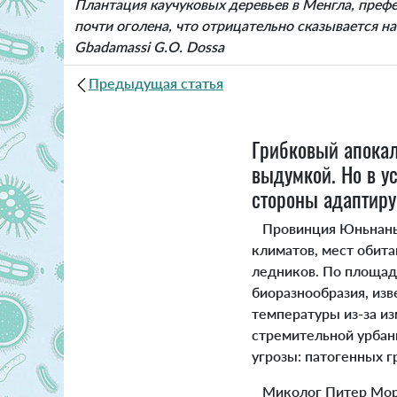
Плантация каучуковых деревьев в Менгла, преф
почти оголена, что отрицательно сказывается на 
Gbadamassi G.O. Dossa
Предыдущая статья
Грибковый апокал
выдумкой. Но в у
стороны адаптиру
Провинция Юньнань н
климатов, мест обит
ледников. По площад
биоразнообразия, изв
температуры из-за и
стремительной урбани
угрозы: патогенных г
Миколог Питер Морти