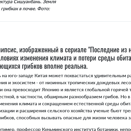
ектура Сишуанбань. Земля
грибках в почве. Фото:
ипсис, изображенный в сериале "Последние из н
словиях изменения климата и потери среды обита
ющихся грибков вполне реальна.
а юго-западе Китая может похвастаться удивительным р
ания и экосистем - от низинных тропических дождевых лес
и она превосходит Японию и является глобальной горячей 
естной, в частности, обширным разнообразием грибов. Но 
зменения климата и сокращением естественной среды обит
зации и расширения сельского хозяйства ученые бьют тре
рибков, способных вызывать опасные для жизни человека з
мер, профессор Куньминского института ботаники, непо