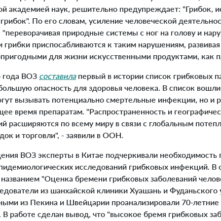
кой академией наук, решительно предупреждает: "Грибок,
 грибок".
По его словам, усиление человеческой деятельнос
, "переворачивая природные системы с ног на голову и на
и грибки приспосабливаются к таким нарушениям, развивая
опригодными для жизни искусственными продуктами, как пл
 года ВОЗ
составила
первый в истории список грибковых п
ольшую опасность для здоровья человека. В список вошли 
огут вызывать потенциально смертельные инфекции, но и 
ее время препаратам. "Распространенность и географичес
ий расширяются по всему миру в связи с глобальным потеп
к и торговли", - заявили в ООН.
ния ВОЗ эксперты в Китае подчеркивали необходимость 
идемиологических исследований грибковых инфекций. В 
 названием "Оценка бремени грибковых заболеваний челове
ледователи из шанхайской клиники Хуашань и Фуданьского 
еными из Пекина и Швейцарии проанализировали 70-летние
. В работе сделан вывод, что "высокое бремя грибковых за