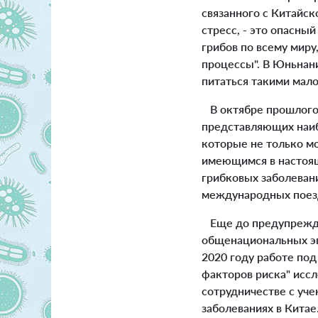
связанного с Китайс
стресс, - это опасный
грибов по всему миру
процессы". В Юньнан
питаться такими мал
В октябре прошлого
представляющих наиб
которые не только м
имеющимся в настоящ
грибковых заболеван
международных поездо
Еще до предупрежде
общенациональных эп
2020 году работе под
факторов риска" исс
сотрудничестве с уч
заболеваниях в Китае