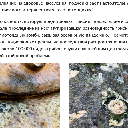
влияние на здоровье населения, подчеркивает настоятель
ического и терапевтического потенциала".
опасность, которую представляют грибки, попала даже в с
але "Последние из нас" мутировавшая разновидность гриб
плотоядных зомби, вызывая всемирную пандемию. Несмотр
он подчеркивает реальные последствия распространения п
т около 100 000 видов грибов, служит важнейшим центром 
ий этой новой проблемы.