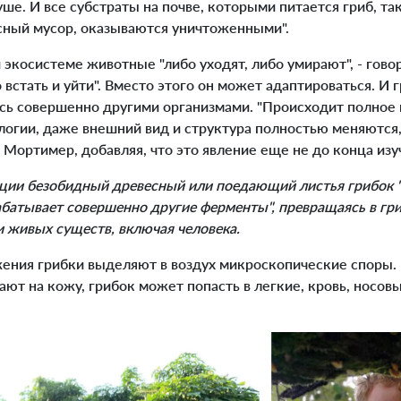
уше. И все субстраты на почве, которыми питается гриб, та
сный мусор, оказываются уничтоженными".
экосистеме животные "либо уходят, либо умирают", - гово
 встать и уйти". Вместо этого он может адаптироваться. И 
ясь совершенно другими организмами. "Происходит полное
огии, даже внешний вид и структура полностью меняются,
ит Мортимер, добавляя, что это явление еще не до конца из
ции безобидный древесный или поедающий листья грибок "
батывает совершенно другие ферменты", превращаясь в гр
и живых существ, включая человека.
ния грибки выделяют в воздух микроскопические споры. 
ют на кожу, грибок может попасть в легкие, кровь, носовы