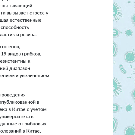
 испытывающий
ти вызывает стресс у
рушая естественные
 способность
астик и резина.
атогенов,
19 видов грибков,
резистентны к
кий диапазон
лением и увеличением
проведения
опубликованной в
ка в Китае с учетом
университета в
 данные о грибковых
болеваний в Китае,