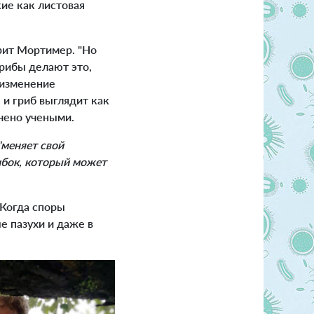
кие как листовая
рит Мортимер. "Но
грибы делают это,
 изменение
 и гриб выглядит как
учено учеными.
меняет свой
ибок, который может
Когда споры
е пазухи и даже в