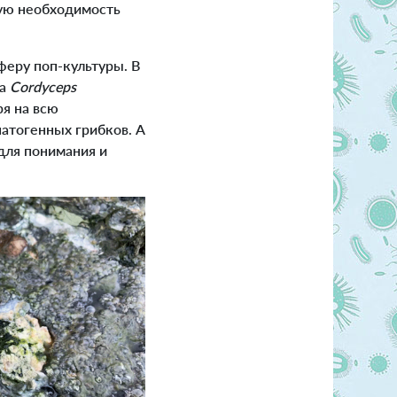
ную необходимость
феру поп-культуры. В
ка
Cordyceps
я на всю
атогенных грибков. А
для понимания и