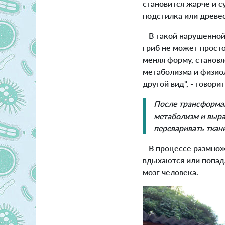
становится жарче и с
подстилка или древе
В такой нарушенной 
гриб не может просто
меняя форму, станов
метаболизма и физиол
другой вид", - говор
После трансформа
метаболизм и выра
переваривать ткан
В процессе размноже
вдыхаются или попада
мозг человека.