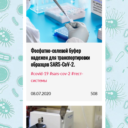
Фосфатно-солевой буфер
надежен для транспортировки
образцов SARS-CoV-2.
#covid-19
#sars-cov-2
#тест-
системы
08.07.2020
508