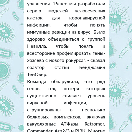
уравнения. "Ранее мы разработали
серию моделей человеческих
клеток для коронавирусной
инфекции, чтобы понять
иммунные реакции на вирус. Было
здорово объединиться с группой
Невилла, чтобы понять и
всесторонне профилировать гены-
хозяева с нового ракурса", - сказал
соавтор статьи Бенджамин
ТенОвер.
Команда обнаружила, что ряд
генов, тех, потеря которых
существенно снижает уровень
вирусной инфекции, -
сгруппированы в несколько
белковых комплексов, включая
вакуолярные АТФазы, Retromer,
Commander, Arp2/3 и PI3K. Многие