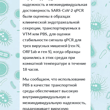
надежность и межиндивидуальная
достоверность SARS-CoV-2 qPCR
были оценены в образцах
клинической эндотрахеальной
секреции, транспортируемых в
VTM или PBS, для оценки
стабильности сигнала qPCR для
трех вирусных мишеней (ген N,
ORF1ab и ген S), когда образцы
хранились в этих средах при
комнатной температуре в течение
18 часов.
Мы сообщаем, что использование
PBS в качестве транспортной
среды обеспечивает высокую
внутрииндивидуальную и
межиндивидуальную надежность,
поддерживает вирусную