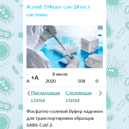
#covid-19
#sars-cov-2
#тест-
системы
-
8 июля
+A
A
2020
508
0
Предыдущая
Следующая
статья
статья
Фосфатно-солевой буфер надежен
для транспортировки образцов
SARS-CoV-2.