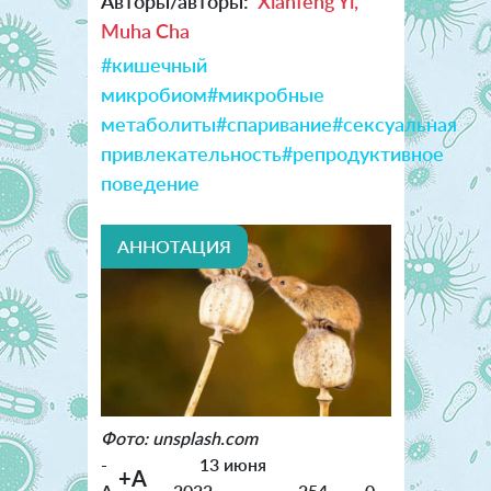
Авторы/авторы:
Xianfeng Yi,
Muha Cha
#кишечный
микробиом
#микробные
метаболиты
#спаривание
#сексуальная
привлекательность
#репродуктивное
поведение
АННОТАЦИЯ
Фото: unsplash.com
-
13 июня
+A
A
2022
254
0