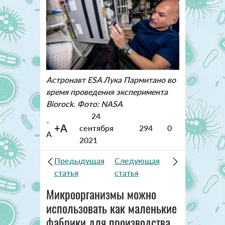
Астронавт ESA Лука Пармитано во
время проведения эксперимента
Biorock. Фото: NASA
24
-
+A
сентября
294
0
A
2021
Предыдущая
Следующая
статья
статья
Микроорганизмы можно
использовать как маленькие
фабрики для производства