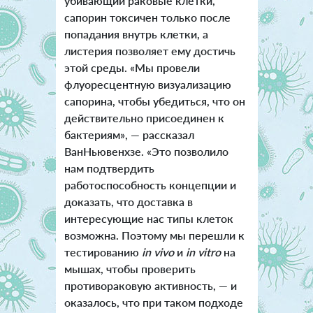
убивающий раковые клетки,
сапорин токсичен только после
попадания внутрь клетки, а
листерия позволяет ему достичь
этой среды. «Мы провели
флуоресцентную визуализацию
сапорина, чтобы убедиться, что он
действительно присоединен к
бактериям», — рассказал
ВанНьювенхзе. «Это позволило
нам подтвердить
работоспособность концепции и
доказать, что доставка в
интересующие нас типы клеток
возможна. Поэтому мы перешли к
тестированию
in vivo
и
in vitro
на
мышах, чтобы проверить
противораковую активность, — и
оказалось, что при таком подходе