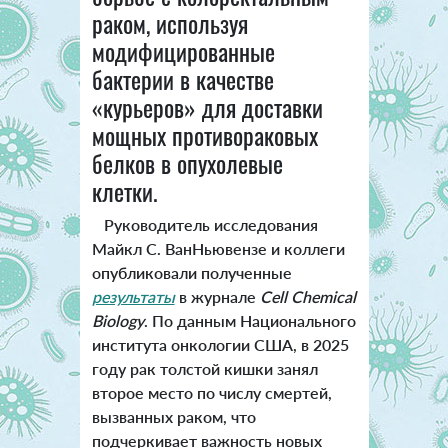
раком, используя
модифицированные
бактерии в качестве
«курьеров» для доставки
мощных противораковых
белков в опухолевые
клетки.
Руководитель исследования
Майкл С. ВанНьювензе и коллеги
опубликовали полученные
результаты
в журнале
Cell Chemical
Biology
. По данным Национального
института онкологии США, в 2025
году рак толстой кишки занял
второе место по числу смертей,
вызванных раком, что
подчеркивает важность новых