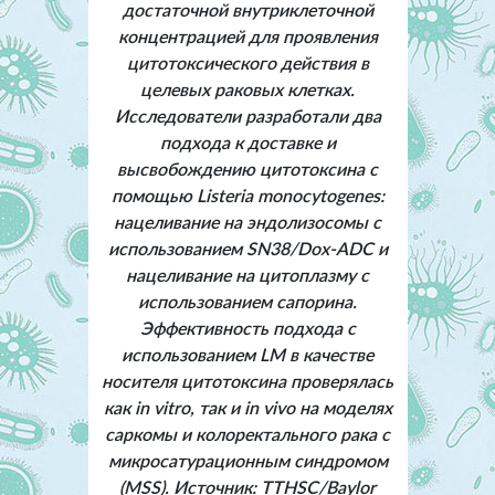
достаточной внутриклеточной
концентрацией для проявления
цитотоксического действия в
целевых раковых клетках.
Исследователи разработали два
подхода к доставке и
высвобождению цитотоксина с
помощью
Listeria monocytogenes
:
нацеливание на эндолизосомы с
использованием SN38/Dox-ADC и
нацеливание на цитоплазму с
использованием сапорина.
Эффективность подхода с
использованием LM в качестве
носителя цитотоксина проверялась
как
in vitro
, так и
in vivo
на моделях
саркомы и колоректального рака с
микросатурационным синдромом
(MSS). Источник: TTHSC/Baylor