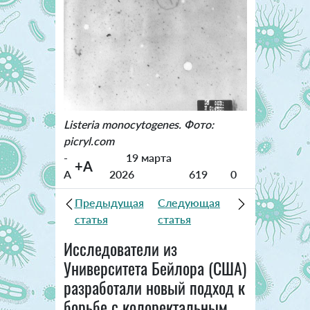
Listeria monocytogenes. Фото:
picryl.com
-
19 марта
+A
A
2026
619
0
Предыдущая
Следующая
статья
статья
Исследователи из
Университета Бейлора (США)
разработали новый подход к
борьбе с колоректальным