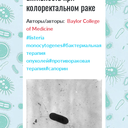
колоректальном раке
Авторы/авторы:
Baylor College
of Medicine
#listeria
monocytogenes
#бактериальная
терапия
опухолей
#противораковая
терапия
#сапорин