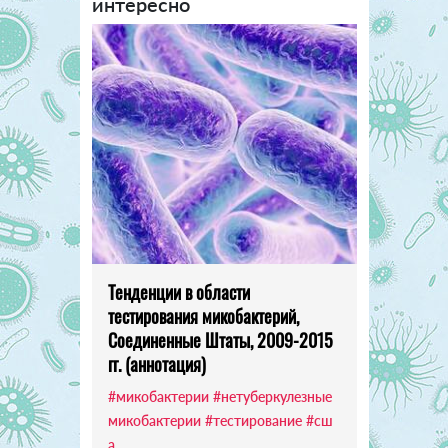
интересно
Тенденции в области
тестирования микобактерий,
Соединенные Штаты, 2009-2015
гг. (аннотация)
#микобактерии
#нетуберкулезные
микобактерии
#тестирование
#сш
а