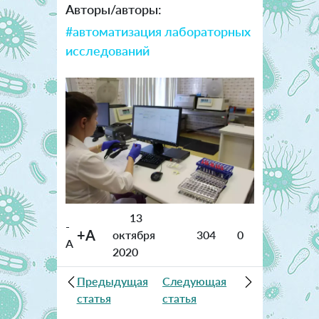
Авторы/авторы:
#автоматизация лабораторных
исследований
13
-
+A
октября
304
0
A
2020
Предыдущая
Следующая
статья
статья