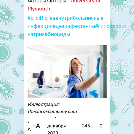
Авторы/авторы:
University of
Plymouth
#c. difficile
#внутрибольничные
инфекции
#дезинфектанты
#гипохлроит
натрия
#биоциды
Иллюстрация:
thecloroxcompany.com
1
-
+A
декабря
345
0
A
2023