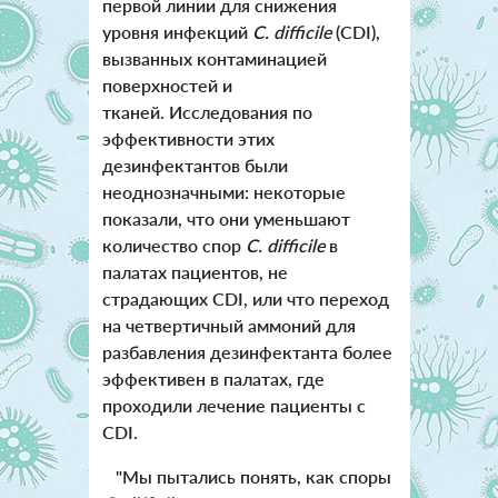
первой линии для снижения
уровня инфекций
C. difficile
(CDI),
вызванных контаминацией
поверхностей и
тканей.
Исследования по
эффективности этих
дезинфектантов были
неоднозначными: некоторые
показали, что они уменьшают
количество спор
C. difficile
в
палатах пациентов, не
страдающих CDI, или что переход
на четвертичный аммоний для
разбавления дезинфектанта более
эффективен в палатах, где
проходили лечение пациенты с
CDI.
"Мы пытались понять, как споры