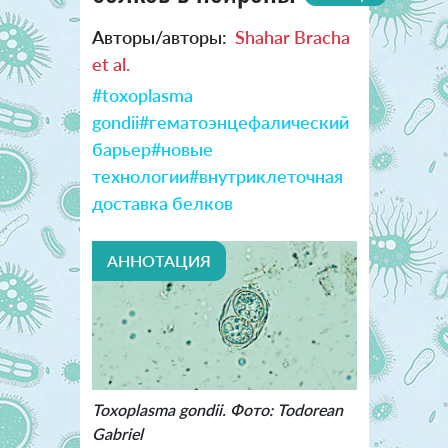
Авторы/авторы:
Shahar Bracha
et al.
#toxoplasma
gondii
#гематоэнцефалический
барьер
#новые
технологии
#внутриклеточная
доставка белков
АННОТАЦИЯ
Toxoplasma gondii. Фото: Todorean
Gabriel