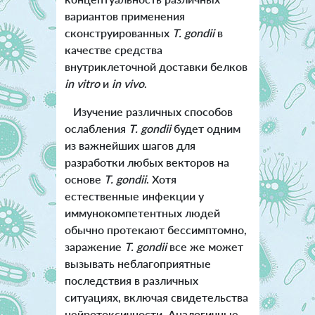
вариантов применения
сконструированных
T. gondii
в
качестве средства
внутриклеточной доставки белков
in vitro
и
in vivo
.
Изучение различных способов
ослабления
T. gondii
будет одним
из важнейших шагов для
разработки любых векторов на
основе
T. gondii
. Хотя
естественные инфекции у
иммунокомпетентных людей
обычно протекают бессимптомно,
заражение
T. gondii
все же может
вызывать неблагоприятные
последствия в различных
ситуациях, включая свидетельства
нейротоксичности. Аналогичные