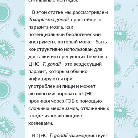
В этой статье мы рассматриваем
Toxoplasma gondii
, простейшего
паразита мозга, как
потенциальный биологический
инструмент, который может быть
конструктивно использован для
доставки интересующих белков в
ЦНС.
T. gondii
- это вездесущий
паразит, которым обычно
инфицируются при
употреблении пищи и может
активно мигрировать в ЦНС,
проникая через ГЭБ с помощью
сложных механизмов, отлаженных
в ходе их коэволюции с
хозяевами.
В ЦНС
T. gondii
взаимодействует