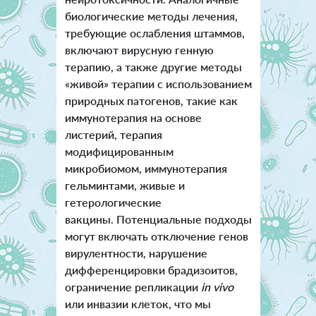
биологические методы лечения,
требующие ослабления штаммов,
включают вирусную генную
терапию, а также другие методы
«живой» терапии с использованием
природных патогенов, такие как
иммунотерапия на основе
листерий, терапия
модифицированным
микробиомом, иммунотерапия
гельминтами, живые и
гетерологические
вакцины.
Потенциальные подходы
могут включать отключение генов
вирулентности, нарушение
дифференцировки брадизоитов,
ограничение репликации
in vivo
или инвазии клеток, что мы