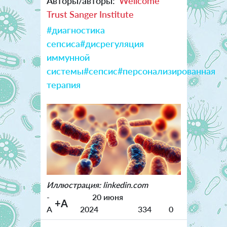
Авторы/авторы:
Wellcome
Trust Sanger Institute
#диагностика
сепсиса
#дисрегуляция
иммунной
системы
#сепсис
#персонализированная
терапия
Иллюстрация: linkedin.com
-
20 июня
+A
A
2024
334
0