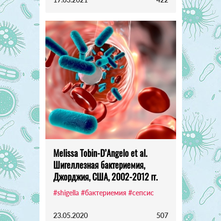
Melissa Tobin-D’Angelo et al.
Шигеллезная бактериемия,
Джорджия, США, 2002-2012 гг.
#shigella
#бактериемия
#сепсис
23.05.2020
507