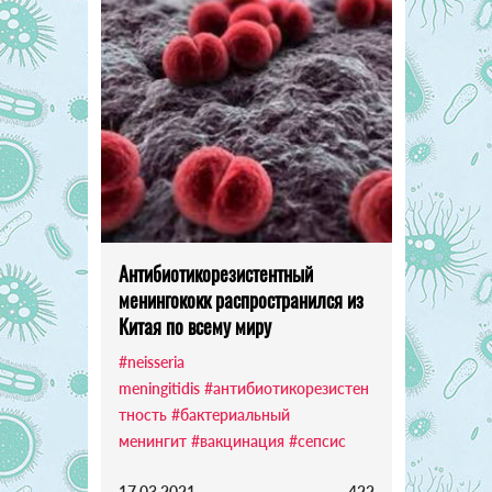
Антибиотикорезистентный
менингококк распространился из
Китая по всему миру
#neisseria
meningitidis
#антибиотикорезистен
тность
#бактериальный
менингит
#вакцинация
#сепсис
17.03.2021
422