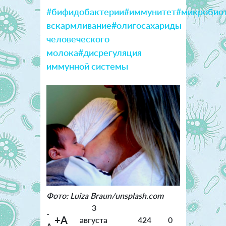
#бифидобактерии
#иммунитет
#микробио
вскармливание
#олигосахариды
человеческого
молока
#дисрегуляция
иммунной системы
Фото: Luiza Braun/unsplash.com
3
-
+A
августа
424
0
A