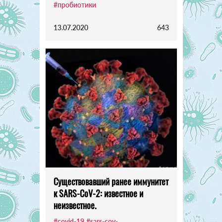
#пробиотики
13.07.2020
643
Существовавший ранее иммунитет
к SARS-CoV-2: известное и
неизвестное.
#covid-19
#sars-cov-