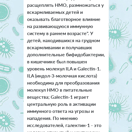
расщеплять НМО, размножаться у
вскармливаемых детей и
оказывать благотворное влияние
на развивающуюся иммунную
систему в раннем возрасте". У
детей, находившихся на грудном
вскармливании и получавших
дополнительные бифидобактерии,
в кишечнике был повышен
уровень молекул ILA и Galectin-1.
ILA (индол-3-молочная кислота)
необходима для преобразования
молекул HMO в питательные
вещества; Galectin-1 играет
центральную роль в активации
иммунного ответа на угрозы и
нападения. По мнению
исследователей, галектин-1 - это