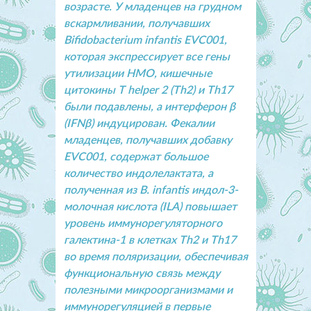
возрасте. У младенцев на грудном
вскармливании, получавших
Bifidobacterium infantis EVC001,
которая экспрессирует все гены
утилизации HMO, кишечные
цитокины T helper 2 (Th2) и Th17
были подавлены, а интерферон β
(IFNβ) индуцирован. Фекалии
младенцев, получавших добавку
EVC001, содержат большое
количество индолелактата, а
полученная из B. infantis индол-3-
молочная кислота (ILA) повышает
уровень иммунорегуляторного
галектина-1 в клетках Th2 и Th17
во время поляризации, обеспечивая
функциональную связь между
полезными микроорганизмами и
иммунорегуляцией в первые