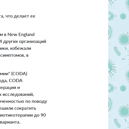
, что делает ее
 в New England
24 других организаций
тики, избежали
 симптомов, в
омии" (CODA)
года, CODA
перации и
х исследований,
оченностью по поводу
ешили сократить
биотикотерапии до 90
варианта.