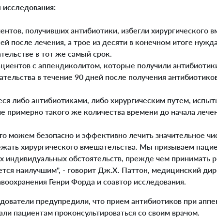
 исследования:
иентов, получивших антибиотики, избегли хирургического 
ей после лечения, а трое из десяти в конечном итоге нужд
тельстве в тот же самый срок.
пациентов с аппендиколитом, которые получили антибиотик
тельства в течение 90 дней после получения антибиотиков
еся либо антибиотиками, либо хирургическим путем, испы
е примерно такого же количества времени до начала лечен
то можем безопасно и эффективно лечить значительное чи
ежать хирургического вмешательства. Мы призываем пацие
их индивидуальных обстоятельств, прежде чем принимать р
ется наилучшим", - говорит Дж.Х. Паттон, медицинский ди
воохранения Генри Форда и соавтор исследования.
дователи предупредили, что прием антибиотиков при апп
вали пациентам проконсультироваться со своим врачом.