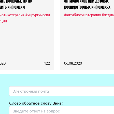
ить расходы, но не
антибиотиков при детских
вить инфекцию
респираторных инфекциях
иотикотерапия
#хирургически
#антибиотикотерапия
#педиа
кции
2020
422
06.08.2020
Слово обратное слову Вниз?