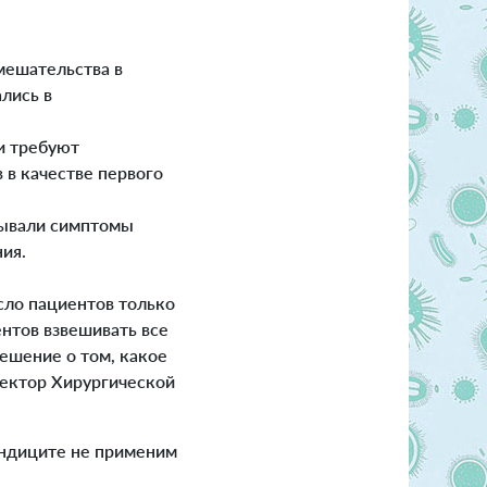
вмешательства в
ались в
и требуют
 в качестве первого
тывали симптомы
ия.
сло пациентов только
нтов взвешивать все
ешение о том, какое
ректор Хирургической
ендиците не применим