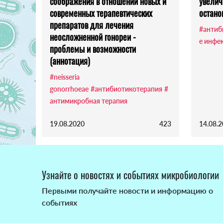
соображения в отношении новых и
увелич
современных терапевтических
остано
препаратов для лечения
#антиб
неосложненной гонореи -
е инфе
проблемы и возможности
(аннотация)
#neisseria
gonorrhoeae
#антибиотикотерапия
#
антимикробная терапия
19.08.2020
423
14.08.
Узнайте о новостях и событиях микробиологии
Первыми получайте новости и информацию о
событиях