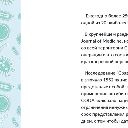
Ежегодно более 250 
одной из 20 наиболе
В крупнейшем рандом
Journal of Medicine,
со всей территории С
операции и что состо
краткосрочной перспе
Исследование "Срав
включало 1552 пациен
представляет собой 
применение антибиот
CODA включало пацие
ограничения ненужны
срок представления 
дней, с тем чтобы да