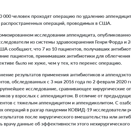
000 человек проходят операцию по удалению аппендицита
е распространенных операций, проводимых в США.
изированном исследовании аппендицита, опубликованном
 исследователи из системы здравоохранения Генри Форда и 
ША сообщают, что 7 из 10 пациентов, получавших антибио
яние пациентов, принимавших антибиотики для облегчения
ктиве было не хуже, чем у тех, кто перенес операцию.
нение результатов применения антибиотиков и аппендэкт
тов, обследованных с 3 мая 2016 года по 2 февраля 2020 
крупнейшее исследование, сравнивающее хирургические о
иков у взрослых с аппендицитом. В отличие от предыдущи
нтов с тяжелым аппендицитом и аппендиколитом. С озаб
х операций в разгар пандемии КОВИД-19 исследователи р
результатов после хирургического вмешательства или анти
ть врачу данные об эффективности этого нехирургического 