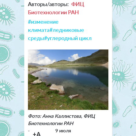
Авторы/авторы:
ФИЦ
Биотехнологии РАН
#изменение
климата
#ледниковые
среды
#углеродный цикл
Фото: Анна Каллистова, ФИЦ
Биотехнологии РАН
-
9 июля
+A