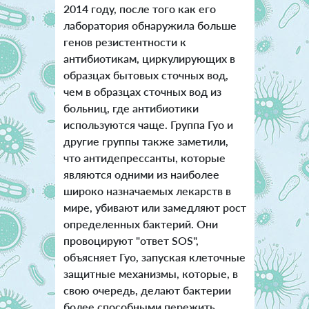
2014 году, после того как его
лаборатория обнаружила больше
генов резистентности к
антибиотикам, циркулирующих в
образцах бытовых сточных вод,
чем в образцах сточных вод из
больниц, где антибиотики
используются чаще. Группа Гуо и
другие группы также заметили,
что антидепрессанты, которые
являются одними из наиболее
широко назначаемых лекарств в
мире, убивают или замедляют рост
определенных бактерий. Они
провоцируют "ответ SOS",
объясняет Гуо, запуская клеточные
защитные механизмы, которые, в
свою очередь, делают бактерии
более способными пережить