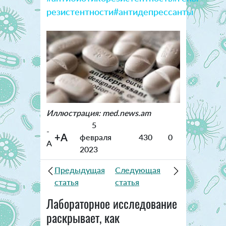
резистентности
#антидепрессанты
Иллюстрация: med.news.am
5
-
+A
февраля
430
0
A
2023
Предыдущая
Следующая
статья
статья
Лабораторное исследование
раскрывает, как