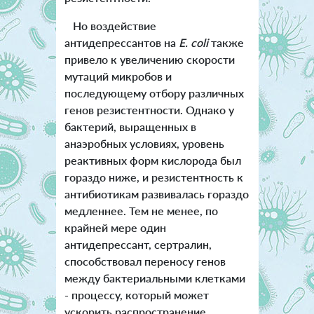
Но воздействие
антидепрессантов на
E. coli
также
привело к увеличению скорости
мутаций микробов и
последующему отбору различных
генов резистентности. Однако у
бактерий, выращенных в
анаэробных условиях, уровень
реактивных форм кислорода был
гораздо ниже, и резистентность к
антибиотикам развивалась гораздо
медленнее. Тем не менее, по
крайней мере один
антидепрессант, сертралин,
способствовал переносу генов
между бактериальными клетками
- процессу, который может
ускорить распространение