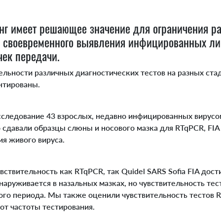
г имеет решающее значение для ограничения р
м своевременного выявления инфицированных ли
чек передачи.
ельности различных диагностических тестов на разных ста
нтированы.
ледование 43 взрослых, недавно инфицированных вирусом
сдавали образцы слюны и носового мазка для RTqPCR, FIA 
ия живого вируса.
ствительность как RTqPCR, так Quidel SARS Sofia FIA дости
наруживается в назальных мазках, но чувствительность те
того периода. Мы также оценили чувствительность тестов 
 от частоты тестирования.