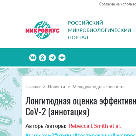
Согласие на использ
РОССИЙСКИЙ
МИКРОБИОЛОГИЧЕСКИЙ
ПОРТАЛ
Главная
Новости
Международные новости
Лонгитюдная оценка эффективн
CoV-2 (аннотация)
Авторы/авторы:
Rebecca L Smith et al.
#sars-cov-2
#рт-пцр
#тестирование
#экспрес