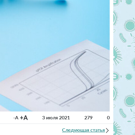
+A
-A
3 июля 2021
279
0
Следующая статья