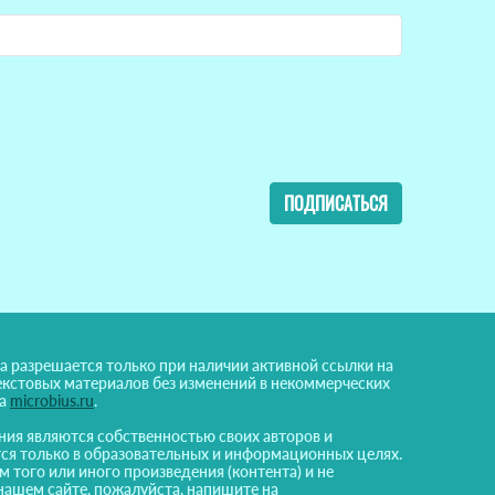
ПОДПИСАТЬСЯ
а разрешается только при наличии активной ссылки на
екстовых материалов без изменений в некоммерческих
на
microbius.ru
.
ния являются собственностью своих авторов и
ся только в образовательных и информационных целях.
м того или иного произведения (контента) и не
нашем сайте, пожалуйста, напишите на