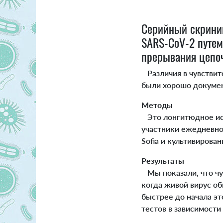
Серийный скринин
SARS-CoV-2 путе
прерывания цепо
Различия в чувствит
были хорошо докуме
Методы
Это лонгитюдное исс
участники ежедневно 
Sofia и культивирован
Результаты
Мы показали, что чув
когда живой вирус об
быстрее до начала э
тестов в зависимости