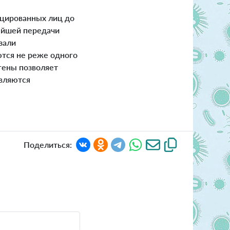
ицированных лиц до
нейшей передачи
зали
ются не реже одного
игены позволяет
являются
Поделиться: