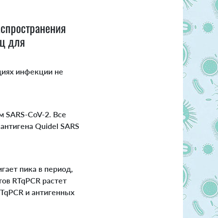
аспространения
ц для
диях инфекции не
 SARS-CoV-2. Все
антигена Quidel SARS
гает пика в период,
стов RTqPCR растет
RTqPCR и антигенных