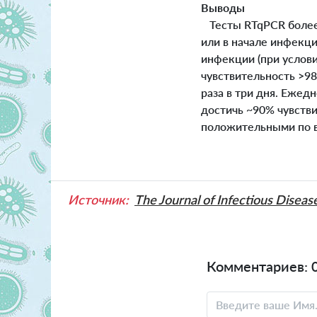
Выводы
Тесты RTqPCR более 
или в начале инфекц
инфекции (при услови
чувствительность >9
раза в три дня. Ежед
достичь ~90% чувств
положительными по в
Источник:
The Journal of Infectious Diseas
Комментариев: 