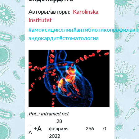
Авторы/авторы:
Karolinska
Institutet
#амоксицикллин
#антибиотикопрофилакт
эндокардит
#стоматология
Рис.: intramed.net
28
-
+A
февраля
266
0
A
2022