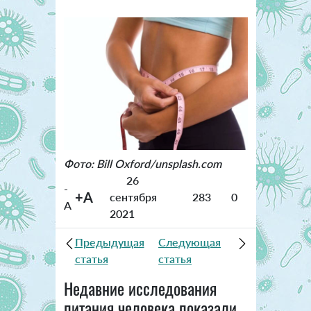
Фото: Bill Oxford/unsplash.com
26
-
+A
сентября
283
0
A
2021
Предыдущая
Следующая
статья
статья
Недавние исследования
питания человека показали,