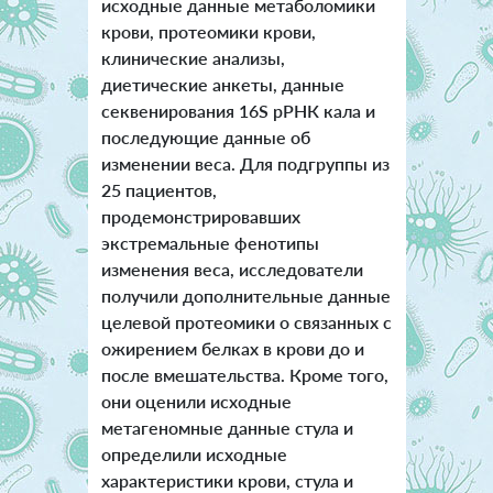
исходные данные метаболомики
крови, протеомики крови,
клинические анализы,
диетические анкеты, данные
секвенирования 16S рРНК кала и
последующие данные об
изменении веса. Для подгруппы из
25 пациентов,
продемонстрировавших
экстремальные фенотипы
изменения веса, исследователи
получили дополнительные данные
целевой протеомики о связанных с
ожирением белках в крови до и
после вмешательства. Кроме того,
они оценили исходные
метагеномные данные стула и
определили исходные
характеристики крови, стула и