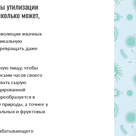
бы утилизации
сколько может,
 эволюция жвачных
никальную
превращать даже
нную пищу, чтобы
осьми часов своего
ывать сырую
дированной
преобразуется в
 природы, а точнее у
пальных и фруктовых
рабатывающего