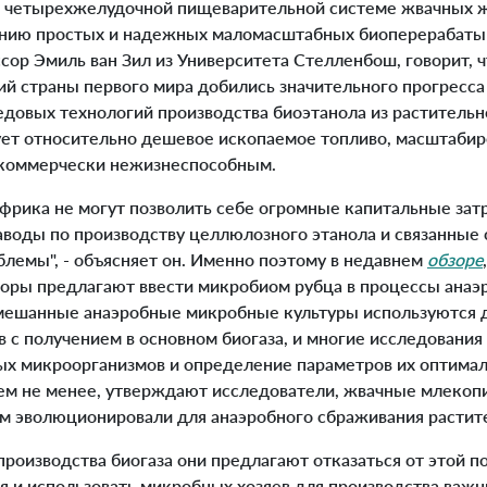
на четырехжелудочной пищеварительной системе жвачных 
данию простых и надежных маломасштабных биоперерабат
ор Эмиль ван Зил из Университета Стелленбош, говорит, ч
й страны первого мира добились значительного прогресса
довых технологий производства биоэтанола из растительно
ует относительно дешевое ископаемое топливо, масштабир
 коммерчески нежизнеспособным.
ика не могут позволить себе огромные капитальные зат
воды по производству целлюлозного этанола и связанные 
лемы", - объясняет он. Именно поэтому в недавнем
обзоре
вторы предлагают ввести микробиом рубца в процессы анаэ
мешанные анаэробные микробные культуры используются 
 с получением в основном биогаза, и многие исследования
х микроорганизмов и определение параметров их оптима
ем не менее, утверждают исследователи, жвачные млеко
м эволюционировали для анаэробного сбраживания растит
роизводства биогаза они предлагают отказаться от этой п
я и использовать микробных хозяев для производства важн