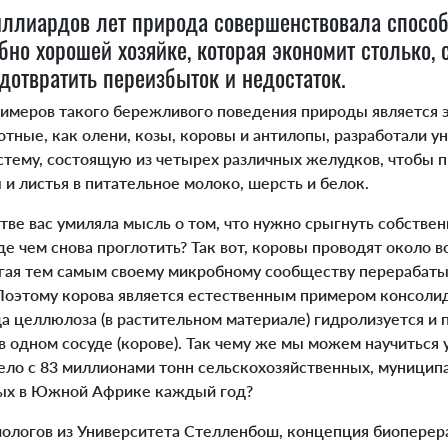
ллиардов лет природа совершенствовала спосо
но хорошей хозяйке, которая экономит столько, 
едотвратить переизбыток и недостаток.
меров такого бережливого поведения природы является
тные, как олени, козы, коровы и антилопы, разработали у
тему, состоящую из четырех различных желудков, чтобы 
и листья в питательное молоко, шерсть и белок.
ве вас умиляла мысль о том, что нужно срыгнуть собстве
е чем снова проглотить? Так вот, коровы проводят около в
огая тем самым своему микробному сообществу перерабат
Поэтому корова является естественным примером консоли
а целлюлоза (в растительном материале) гидролизуется и 
 одном сосуде (корове). Так чему же мы можем научиться у
дело с 83 миллионами тонн сельскохозяйственных, муници
мых в Южной Африке каждый год?
логов из Университета Стелленбош, концепция биопере