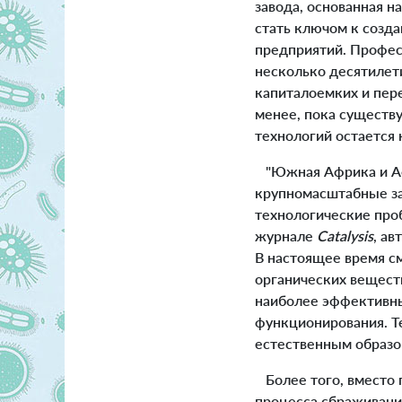
завода, основанная 
стать ключом к соз
предприятий. Професс
несколько десятилети
капиталоемких и пере
менее, пока существ
технологий остается
"Южная Африка и Афр
крупномасштабные за
технологические проб
журнале
Catalysis
, а
В настоящее время с
органических веществ
наиболее эффективны
функционирования. Т
естественным образо
Более того, вместо п
процесса сбраживани