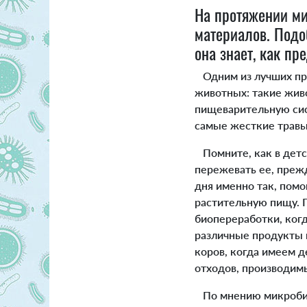
На протяжении ми
материалов. Подоб
она знает, как пр
Одним из лучших при
животных: такие живо
пищеварительную сис
самые жесткие травы 
Помните, как в детст
пережевать ее, прежд
дня именно так, пом
растительную пищу. 
биопереработки, когд
различные продукты в
коров, когда имеем 
отходов, производи
По мнению микробио