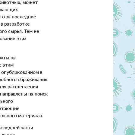
животных, может
ывающих
то за последние
 в разработке
го сырья. Тем не
ование этих
раты на
с этим
, опубликованном в
робного сбраживания.
для расщепления
 направлены на поиск
льного
питающие
ельного материала.
оследней части
ых для