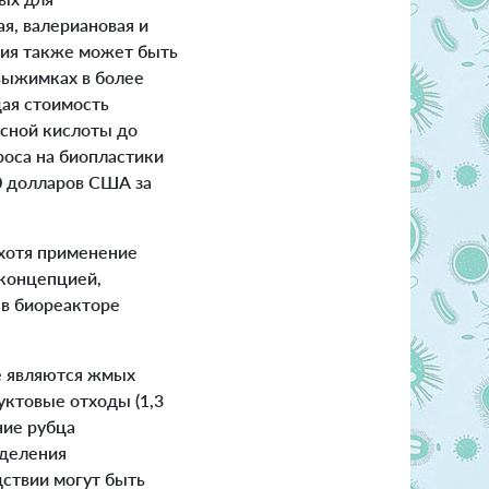
я, валериановая и
гия также может быть
выжимках в более
ая стоимость
усной кислоты до
роса на биопластики
0 долларов США за
 хотя применение
 концепцией,
в биореакторе
е являются жмых
руктовые отходы (1,3
ние рубца
зделения
дствии могут быть