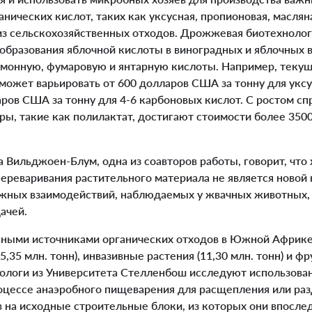
ических кислот, таких как уксусная, пропионовая, масляна
из сельскохозяйственных отходов. Дрожжевая биотехноло
еобразования яблочной кислоты в виноградных и яблочных 
монную, фумаровую и янтарную кислоты. Например, текущ
может варьировать от 600 долларов США за тонну для укс
ров США за тонну для 4-6 карбоновых кислот. С ростом сп
ры, такие как полилактат, достигают стоимости более 350
ильджоен-Блум, одна из соавторов работы, говорит, что
ереваривания растительного материала не является новой
жных взаимодействий, наблюдаемых у жвачных животных, 
ачей.
ными источниками органических отходов в Южной Африк
5,35 млн. тонн), инвазивные растения (11,30 млн. тонн) и ф
иологи из Университета Стелленбош исследуют использова
цессе анаэробного пищеварения для расщепления или ра
 на исходные строительные блоки, из которых они впосле