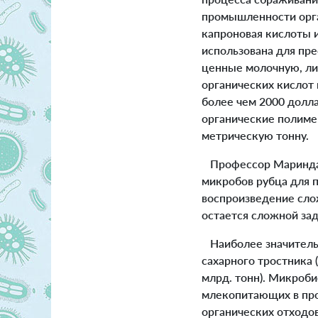
промышленности орган
капроновая кислоты 
использована для пр
ценные молочную, ли
органических кислот 
более чем 2000 долла
органические полиме
метрическую тонну.
Профессор Маринда В
микробов рубца для п
воспроизведение сло
остается сложной зад
Наиболее значитель
сахарного тростника (
млрд. тонн). Микроб
млекопитающих в про
органических отходов