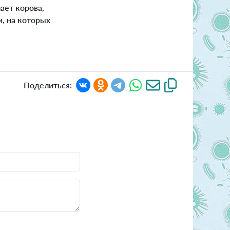
ает корова,
, на которых
Поделиться: