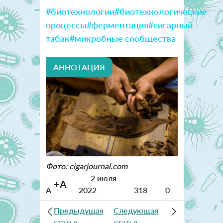
#биотехнологии
#биотехнологические
процессы
#ферментация
#сигарный
табак
#микробные сообщества
АННОТАЦИЯ
Фото: cigarjournal.com
-
2 июля
+A
A
2022
318
0
Предыдущая
Следующая
статья
статья