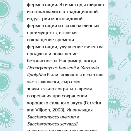
ферментации. Эти методы широко
использовались в традиционной
индустрии многовидовой
ферментации из-за их различных
преимуществ, включая
сокращение времени
ферментации, улучшение качества
продукта и повышение
безопасности. Например, когда
Debaryomyces hansenii
и
Yarrowia
lipolytica
были включены в сыр как
часть закваски, сыр смог
значительно сократить время
созревания при сохранении
хорошего сильного вкуса (Ferreira
and Viljoen, 2003). Инокуляция
Saccharomyces uvarum
и
Saccharomyces servazzii
з
начительно улучшила качество