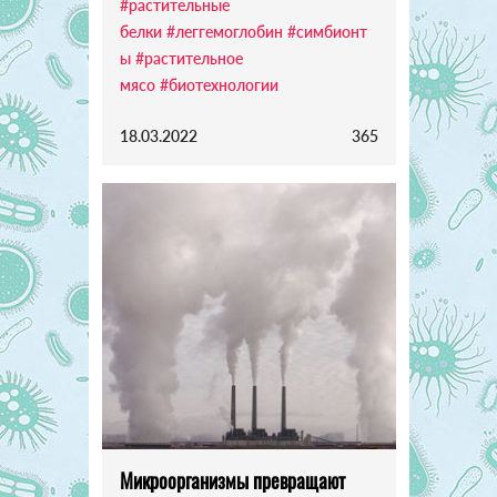
#растительные
белки
#леггемоглобин
#симбионт
ы
#растительное
мясо
#биотехнологии
18.03.2022
365
Микроорганизмы превращают