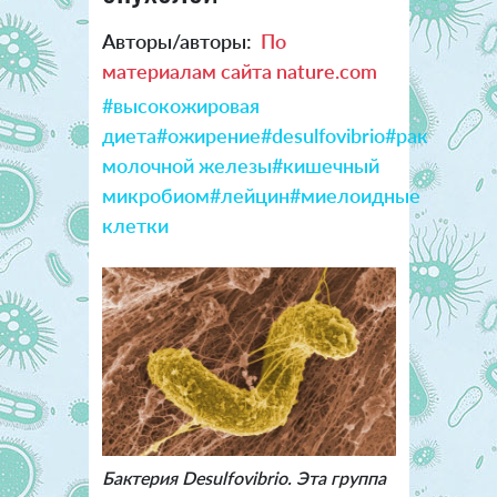
Авторы/авторы:
По
материалам сайта nature.com
#высокожировая
диета
#ожирение
#desulfovibrio
#рак
молочной железы
#кишечный
микробиом
#лейцин
#миелоидные
клетки
Бактерия Desulfovibrio. Эта группа