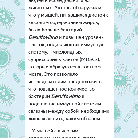
животных. Авторы обнаружили,
что у мышей, питавшихся диетой с
высоким содержанием жиров,
было больше бактерий
Desulfovibrio
и повышен уровень
клеток, подавляющих иммунную
систему, - миелоидных
супрессорных клеток (MDSCs),
которые образуются в костном
мозге. Это позволило
исследователям предположить,
что повышенное количество
бактерий
Desulfovibrio
и
подавление иммунной системы
связаны между собой, необходимо
лишь выяснить, каким образом.
У мышей с высоким
содержанием жиров в крови