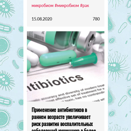
микробиом
#микробиом
#рак
15.08.2020
780
Применение антибиотиков в
раннем возрасте увеличивает
риск развития воспалительных
заболеваний кишечника в более