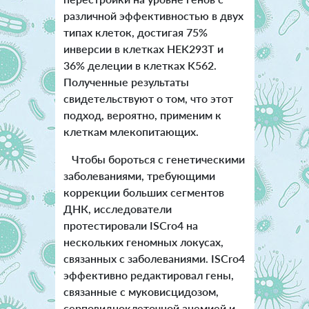
различной эффективностью в двух
типах клеток, достигая 75%
инверсии в клетках HEK293T и
36% делеции в клетках K562.
Полученные результаты
свидетельствуют о том, что этот
подход, вероятно, применим к
клеткам млекопитающих.
Чтобы бороться с генетическими
заболеваниями, требующими
коррекции больших сегментов
ДНК, исследователи
протестировали ISCro4 на
нескольких геномных локусах,
связанных с заболеваниями. ISCro4
эффективно редактировал гены,
связанные с муковисцидозом,
серповидноклеточной анемией и