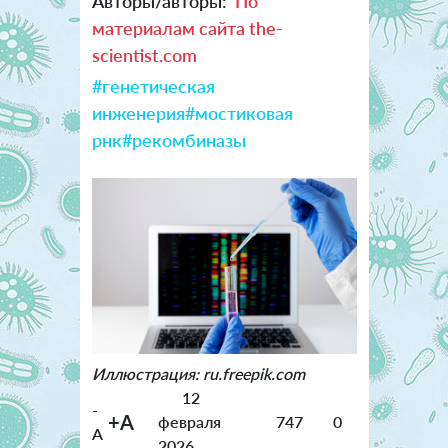
Авторы/авторы:
По
материалам сайта the-
scientist.com
#генетическая
инженерия
#мостиковая
рнк
#рекомбиназы
Иллюстрация: ru.freepik.com
12
-
+A
февраля
747
0
A
2026