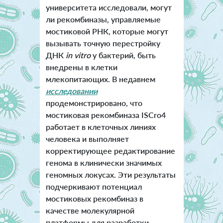
университета исследовали, могут
ли рекомбиназы, управляемые
мостиковой РНК, которые могут
вызывать точную перестройку
ДНК
in vitro
у бактерий, быть
внедрены в клетки
млекопитающих. В недавнем
исследовании
продемонстрировано, что
мостиковая рекомбиназа ISCro4
работает в клеточных линиях
человека и выполняет
корректирующее редактирование
генома в клинически значимых
геномных локусах. Эти результаты
подчеркивают потенциал
мостиковых рекомбиназ в
качестве молекулярной
платформы для разработки