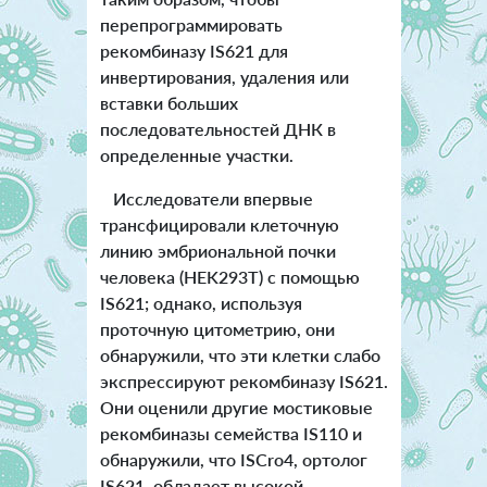
перепрограммировать
рекомбиназу IS621 для
инвертирования, удаления или
вставки больших
последовательностей ДНК в
определенные участки.
Исследователи впервые
трансфицировали клеточную
линию эмбриональной почки
человека (HEK293T) с помощью
IS621; однако, используя
проточную цитометрию, они
обнаружили, что эти клетки слабо
экспрессируют рекомбиназу IS621.
Они оценили другие мостиковые
рекомбиназы семейства IS110 и
обнаружили, что ISCro4, ортолог
IS621, обладает высокой