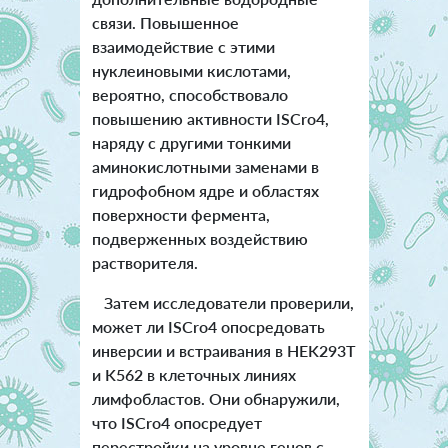
связи. Повышенное
взаимодействие с этими
нуклеиновыми кислотами,
вероятно, способствовало
повышению активности ISCro4,
наряду с другими тонкими
аминокислотными заменами в
гидрофобном ядре и областях
поверхности фермента,
подверженных воздействию
растворителя.
Затем исследователи проверили,
может ли ISCro4 опосредовать
инверсии и встраивания в HEK293T
и K562 в клеточных линиях
лимфобластов. Они обнаружили,
что ISCro4 опосредует
перестройки на уровне генов с