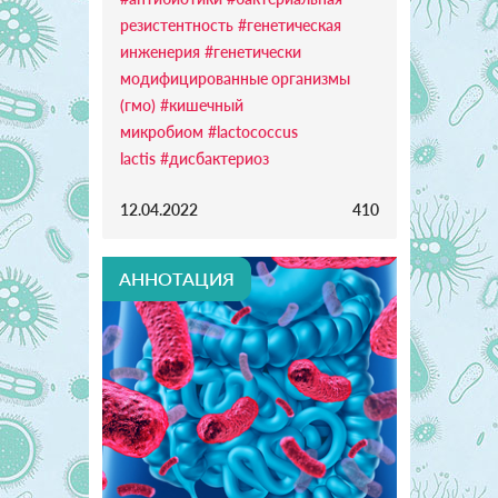
резистентность
#генетическая
инженерия
#генетически
модифицированные организмы
(гмо)
#кишечный
микробиом
#lactococcus
lactis
#дисбактериоз
12.04.2022
410
АННОТАЦИЯ