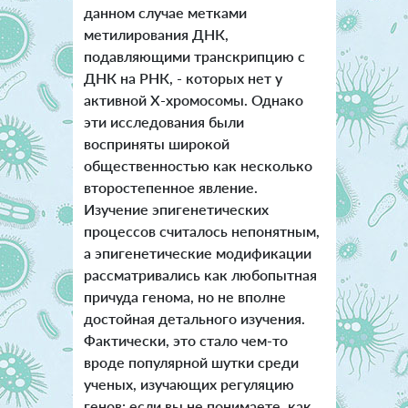
данном случае метками
метилирования ДНК,
подавляющими транскрипцию с
ДНК на РНК, - которых нет у
активной Х-хромосомы. Однако
эти исследования были
восприняты широкой
общественностью как несколько
второстепенное явление.
Изучение эпигенетических
процессов считалось непонятным,
а эпигенетические модификации
рассматривались как любопытная
причуда генома, но не вполне
достойная детального изучения.
Фактически, это стало чем-то
вроде популярной шутки среди
ученых, изучающих регуляцию
генов: если вы не понимаете, как