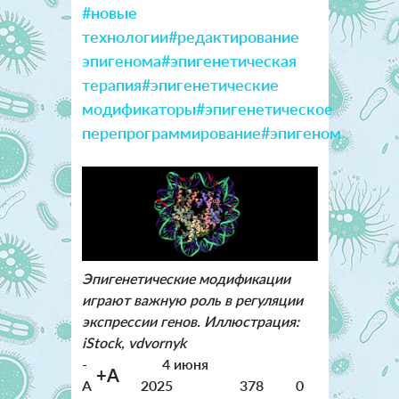
#новые
технологии
#редактирование
эпигенома
#эпигенетическая
терапия
#эпигенетические
модификаторы
#эпигенетическое
перепрограммирование
#эпигеном
Эпигенетические модификации
играют важную роль в регуляции
экспрессии генов. Иллюстрация:
iStock, vdvornyk
-
4 июня
+A
A
2025
378
0